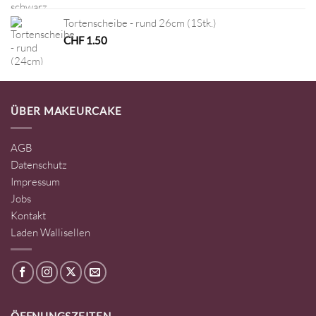
Tortenscheibe - rund 26cm (1Stk.)
CHF
1.50
ÜBER MAKEURCAKE
AGB
Datenschutz
Impressum
Jobs
Kontakt
Laden Wallisellen