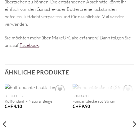
überziehen zu können. Die entstandenen Abschnitte könnt Ihr
einfach von den Ganache- oder Buttercremerückständen
befreien, luftdicht verpacken und für das nächste Mal wieder
verwenden.
Sie möchten mehr über MakeUrCake erfahren? Dann folgen Sie
uns auf
Facebook
.
ÄHNLICHE PRODUKTE
NICHT VORRÄTIG
BESTSELLER
FONDANT
Rollfondant – Natural Beige
Fondantdecke rot 36 cm
CHF
4.10
CHF
9.90