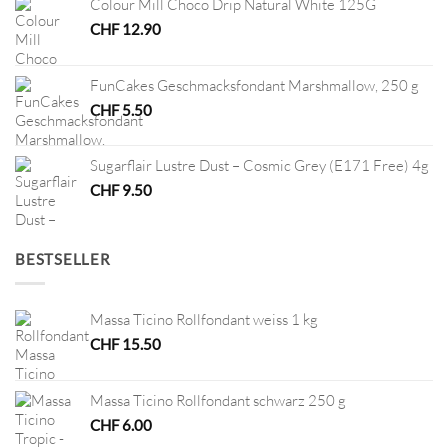
Colour Mill Choco Drip Natural White 125G
CHF
12.90
FunCakes Geschmacksfondant Marshmallow, 250 g
CHF
5.50
Sugarflair Lustre Dust – Cosmic Grey (E171 Free) 4g
CHF
9.50
BESTSELLER
Massa Ticino Rollfondant weiss 1 kg
CHF
15.50
Massa Ticino Rollfondant schwarz 250 g
CHF
6.00