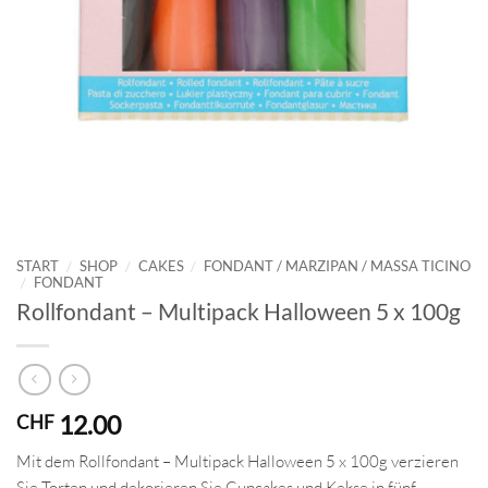
START
/
SHOP
/
CAKES
/
FONDANT / MARZIPAN / MASSA TICINO
/
FONDANT
Rollfondant – Multipack Halloween 5 x 100g
12.00
CHF
Mit dem Rollfondant – Multipack Halloween 5 x 100g verzieren
Sie Torten und dekorieren Sie Cupcakes und Kekse in fünf