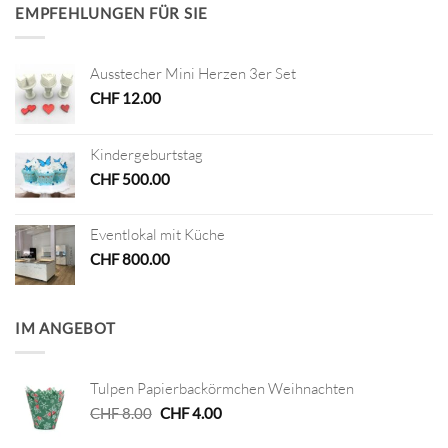
EMPFEHLUNGEN FÜR SIE
Ausstecher Mini Herzen 3er Set
CHF
12.00
Kindergeburtstag
CHF
500.00
Eventlokal mit Küche
CHF
800.00
IM ANGEBOT
Tulpen Papierbackörmchen Weihnachten
Ursprünglicher
Aktueller
CHF
8.00
CHF
4.00
Preis
Preis