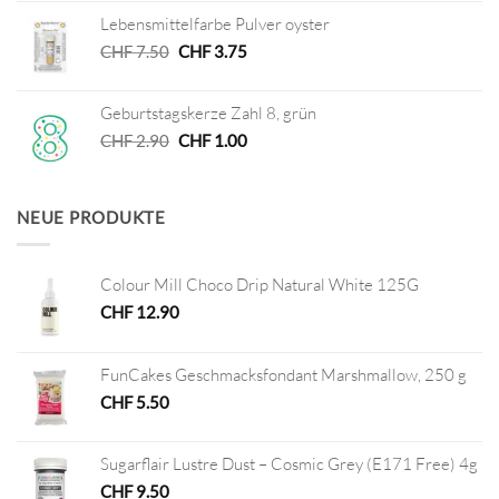
war:
ist:
Lebensmittelfarbe Pulver oyster
CHF 8.00
CHF 4.00.
Ursprünglicher
Aktueller
CHF
7.50
CHF
3.75
Preis
Preis
war:
ist:
Geburtstagskerze Zahl 8, grün
CHF 7.50
CHF 3.75.
Ursprünglicher
Aktueller
CHF
2.90
CHF
1.00
Preis
Preis
war:
ist:
CHF 2.90
CHF 1.00.
NEUE PRODUKTE
Colour Mill Choco Drip Natural White 125G
CHF
12.90
FunCakes Geschmacksfondant Marshmallow, 250 g
CHF
5.50
Sugarflair Lustre Dust – Cosmic Grey (E171 Free) 4g
CHF
9.50