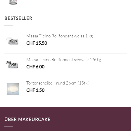
BESTSELLER
Massa Ticino Rollfondant weiss 1 kg
CHF
15.50
Massa Ticino Rollfondant schwarz 250 g
CHF
6.00
Tortenscheibe - rund 26cm (1Stk.)
CHF
1.50
ÜBER MAKEURCAKE