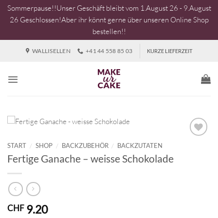
Sommerpause!!Unser Geschäft bleibt vom 1.August 26 - 9.August
26 Geschlossen!Aber ihr könnt gerne über unseren Online Shop
bestellen!!
Zum
WALLISELLEN
+41 44 558 85 03
KURZE LIEFERZEIT
Inhalt
springen
START
/
SHOP
/
BACKZUBEHÖR
/
BACKZUTATEN
Fertige Ganache – weisse Schokolade
9.20
CHF