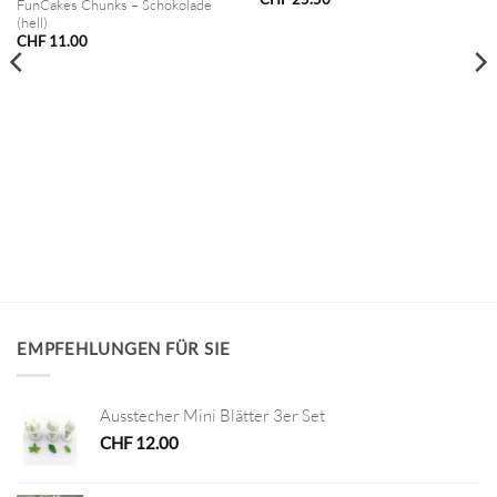
FunCakes Chunks – Schokolade
(hell)
CHF
11.00
EMPFEHLUNGEN FÜR SIE
Ausstecher Mini Blätter 3er Set
CHF
12.00