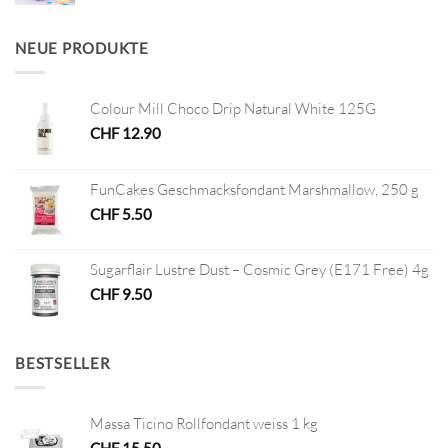
war:
ist:
CHF 45.00
CHF 22.50.
NEUE PRODUKTE
Colour Mill Choco Drip Natural White 125G
CHF
12.90
FunCakes Geschmacksfondant Marshmallow, 250 g
CHF
5.50
Sugarflair Lustre Dust – Cosmic Grey (E171 Free) 4g
CHF
9.50
BESTSELLER
Massa Ticino Rollfondant weiss 1 kg