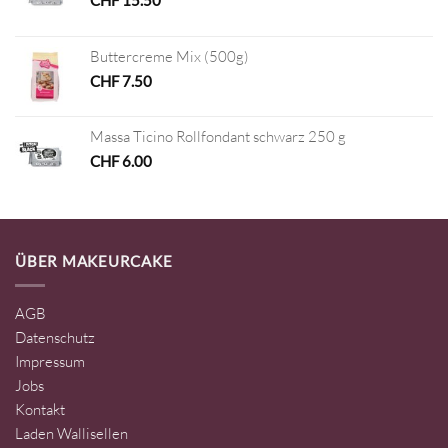
CHF
15.50
Buttercreme Mix (500g)
CHF
7.50
Massa Ticino Rollfondant schwarz 250 g
CHF
6.00
ÜBER MAKEURCAKE
AGB
Datenschutz
Impressum
Jobs
Kontakt
Laden Wallisellen