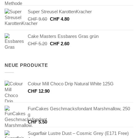
war:
ist:
Super Streusel KarottenKracher
CHF 24.90
CHF 12.45.
Ursprünglicher
Aktueller
CHF
9.60
CHF
4.80
Preis
Preis
war:
ist:
Cake Masters Essbares Gras grün
CHF 9.60
CHF 4.80.
Ursprünglicher
Aktueller
CHF
5.20
CHF
2.60
Preis
Preis
war:
ist:
CHF 5.20
CHF 2.60.
NEUE PRODUKTE
Colour Mill Choco Drip Natural White 125G
CHF
12.90
FunCakes Geschmacksfondant Marshmallow, 250
g
CHF
5.50
Sugarflair Lustre Dust – Cosmic Grey (E171 Free)