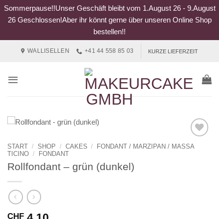
Sommerpause!!Unser Geschäft bleibt vom 1.August 26 - 9.August
26 Geschlossen!Aber ihr könnt gerne über unseren Online Shop
bestellen!!
Zum
WALLISELLEN
+41 44 558 85 03
KURZE LIEFERZEIT
Inhalt
springen
START
/
SHOP
/
CAKES
/
FONDANT / MARZIPAN / MASSA
TICINO
/
FONDANT
Rollfondant – grün (dunkel)
4.10
CHF