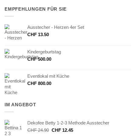
EMPFEHLUNGEN FÜR SIE
Ausstecher - Herzen 4er Set
CHF
13.50
Kindergeburtstag
CHF
500.00
Eventlokal mit Küche
CHF
800.00
IM ANGEBOT
Dekofee Betty 1-2-3 Methode Ausstecher
Ursprünglicher
Aktueller
CHF
24.90
CHF
12.45
Preis
Preis