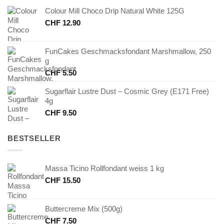
Colour Mill Choco Drip Natural White 125G
CHF
12.90
FunCakes Geschmacksfondant Marshmallow, 250
g
CHF
5.50
Sugarflair Lustre Dust – Cosmic Grey (E171 Free)
4g
CHF
9.50
BESTSELLER
Massa Ticino Rollfondant weiss 1 kg
CHF
15.50
Buttercreme Mix (500g)
CHF
7.50