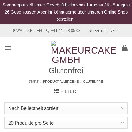
Sommerpause!!Unser Geschäft bleibt vom 1.August 26 - 9.August
26 Geschlossen!Aber ihr könnt gerne über unseren Online Shop
bestellen!!
Zum
WALLISELLEN
+41 44 558 85 03
KURZE LIEFERZEIT
Inhalt
springen
Glutenfrei
START
/
PRODUKT ALLERGENE
/
GLUTENFREI
FILTER