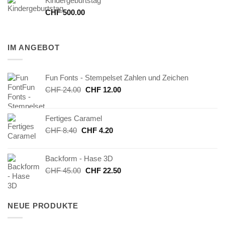
Kindergeburtstag
CHF
500.00
IM ANGEBOT
Fun Fonts - Stempelset Zahlen und Zeichen
Ursprünglicher
Aktueller
CHF
24.00
CHF
12.00
Preis
Preis
war:
ist:
Fertiges Caramel
CHF 24.00
CHF 12.00.
Ursprünglicher
Aktueller
CHF
8.40
CHF
4.20
Preis
Preis
war:
ist:
Backform - Hase 3D
CHF 8.40
CHF 4.20.
Ursprünglicher
Aktueller
CHF
45.00
CHF
22.50
Preis
Preis
war:
ist:
CHF 45.00
CHF 22.50.
NEUE PRODUKTE