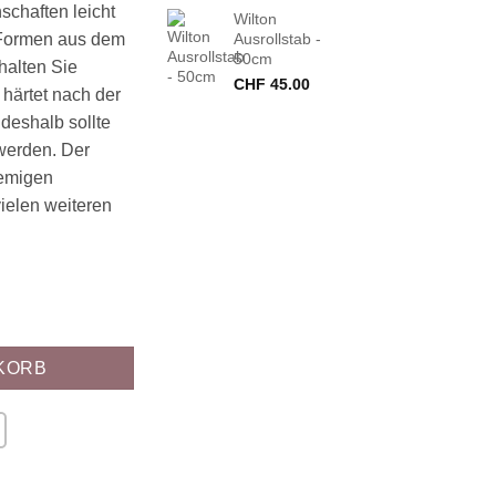
schaften leicht
Wilton
 Formen aus dem
Ausrollstab -
50cm
halten Sie
CHF
45.00
 härtet nach der
 deshalb sollte
 werden. Der
remigen
vielen weiteren
KORB