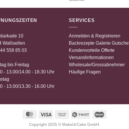
FNUNGSZEITEN
SERVICES
tiarkade 10
Anmelden & Registrieren
 Wallisellen
Backrezepte
Galerie
Gutsche
44 558 85 03
Kundenvorteile
Offerte
Versandinformationen
ag bis Freitag
Wholesale/Grossabnehmer
0 - 13.00/14.00 - 18.30 Uhr
Häufige Fragen
stag
0 - 13.00/13.30 - 16.00 Uhr
MasterCard
Visa
Cash
Twint
Maestro
on
Copyright 2025 ©
MakeUrCake GmbH
.
Pickup