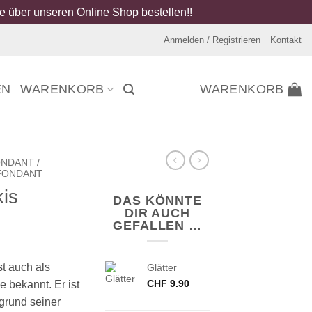
 über unseren Online Shop bestellen!!
Anmelden / Registrieren
Kontakt
EN
WARENKORB
WARENKORB
NDANT /
FONDANT
kis
DAS KÖNNTE
DIR AUCH
GEFALLEN …
t auch als
Glätter
CHF
9.90
 bekannt. Er ist
fgrund seiner