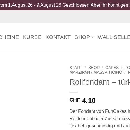
om 1.August 26 - 9.August 26 Geschlossen!Aber ihr könnt gerne
CHEINE
KURSE
KONTAKT
SHOP
WALLISELL
START
/
SHOP
/
CAKES
/
FO
MARZIPAN / MASSA TICINO
/
Rollfondant – tür
4.10
CHF
Der Fondant von FunCakes is
Rollfondant oder Zuckermasse
flexibel, geschmeidig und au