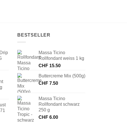
BESTSELLER
Drip
Massa Ticino
G
Rollfondant weiss 1 kg
CHF
15.50
Buttercreme Mix (500g)
nt
CHF
7.50
 g
Massa Ticino
Rollfondant schwarz
ust
250 g
171
CHF
6.00