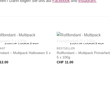
ren? Dann folgen Sie uns auf
Facebook
und
Instagram.
+
NICHT VORRÄTIG
NICHT VORRÄTIG
ANT
BESTSELLER
ondant – Multipack Halloween 5 x
Rollfondant – Multipack Primärfar
5 x 100g
12.00
CHF
11.00