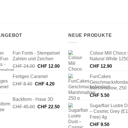
 ANGEBOT
NEUE PRODUKTE
Fun Fonts - Stempelset
Colour Mill Choco 
Zahlen und Zeichen
Natural White 125
Ursprünglicher
Aktueller
CHF
24.00
CHF
12.00
CHF
12.90
Preis
Preis
Fertiges Caramel
FunCakes
war:
ist:
Geschmacksfonda
Ursprünglicher
Aktueller
CHF
8.40
CHF
CHF 24.00
4.20
CHF 12.00.
Marshmallow, 250
Preis
Preis
CHF
5.50
war:
ist:
Backform - Hase 3D
CHF 8.40
CHF 4.20.
Sugarflair Lustre D
Ursprünglicher
Aktueller
CHF
45.00
CHF
22.50
– Cosmic Grey (E
Preis
Preis
Free) 4g
war:
ist:
CHF 45.00
CHF 22.50.
CHF
9.50