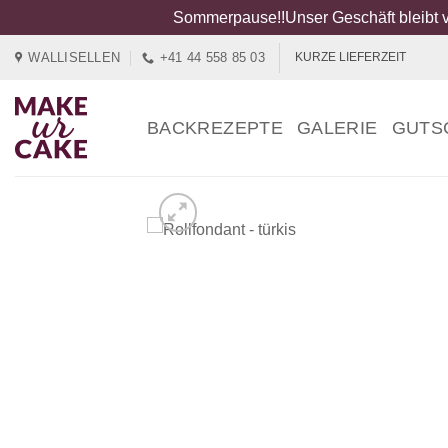
Sommerpause!!Unser Geschäft bleibt v
Zum
WALLISELLEN
+41 44 558 85 03
KURZE LIEFERZEIT
Inhalt
springen
BACKREZEPTE
GALERIE
GUTS