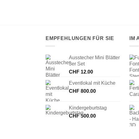
, hell
EMPFEHLUNGEN FÜR SIE
IM
Ausstecher Mini Blätter
3er Set
CHF
12.00
Eventlokal mit Küche
CHF
800.00
Kindergeburtstag
CHF
500.00