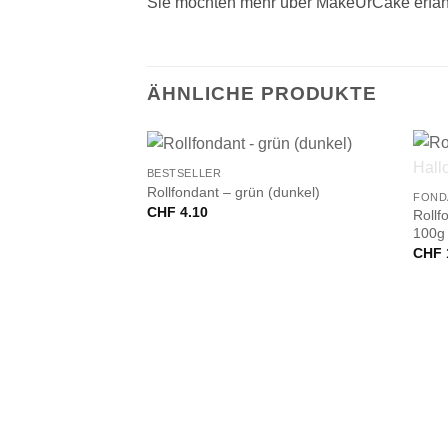
Sie möchten mehr über MakeUrCake erfah
ÄHNLICHE PRODUKTE
+
+
BESTSELLER
Rollfondant – grün (dunkel)
FOND
CHF
4.10
Rollf
100g
CHF