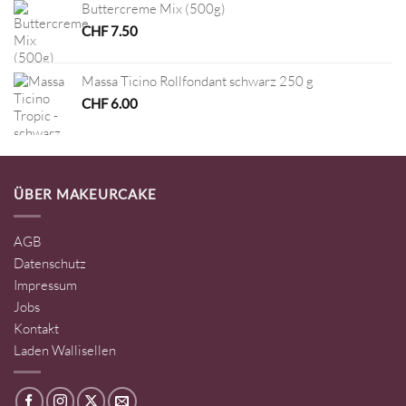
Buttercreme Mix (500g)
CHF
7.50
Massa Ticino Rollfondant schwarz 250 g
CHF
6.00
ÜBER MAKEURCAKE
AGB
Datenschutz
Impressum
Jobs
Kontakt
Laden Wallisellen