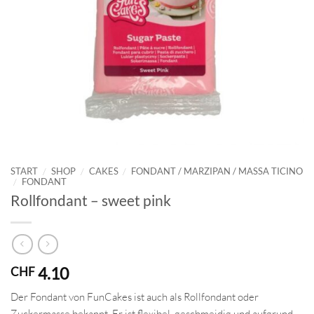
START
/
SHOP
/
CAKES
/
FONDANT / MARZIPAN / MASSA TICINO
/
FONDANT
Rollfondant – sweet pink
4.10
CHF
Der Fondant von FunCakes ist auch als Rollfondant oder
Zuckermasse bekannt. Er ist flexibel, geschmeidig und aufgrund