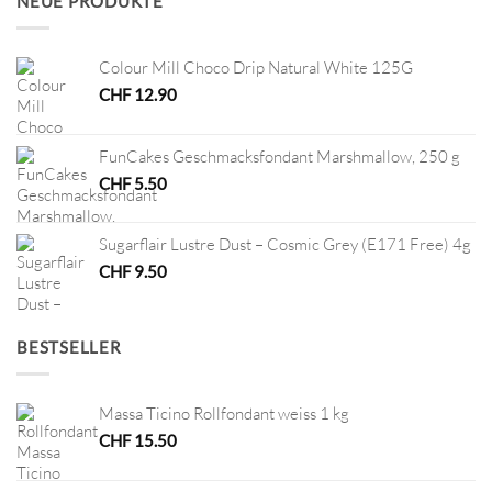
NEUE PRODUKTE
Colour Mill Choco Drip Natural White 125G
CHF
12.90
FunCakes Geschmacksfondant Marshmallow, 250 g
CHF
5.50
Sugarflair Lustre Dust – Cosmic Grey (E171 Free) 4g
CHF
9.50
BESTSELLER
Massa Ticino Rollfondant weiss 1 kg
CHF
15.50