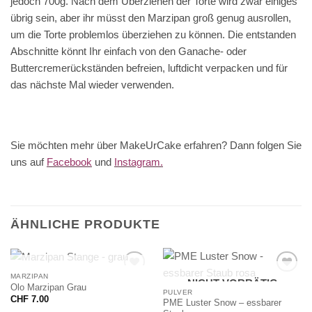
jedoch 700g. Nach dem Überziehen der Torte wird zwar einiges
übrig sein, aber ihr müsst den Marzipan groß genug ausrollen,
um die Torte problemlos überziehen zu können. Die entstanden
Abschnitte könnt Ihr einfach von den Ganache- oder
Buttercremerückständen befreien, luftdicht verpacken und für
das nächste Mal wieder verwenden.
Sie möchten mehr über MakeUrCake erfahren? Dann folgen Sie
uns auf
Facebook
und
Instagram.
ÄHNLICHE PRODUKTE
NICHT VORRÄTIG
MARZIPAN
NICHT VORRÄTIG
Olo Marzipan Grau
PULVER
CHF
7.00
PME Luster Snow – essbarer