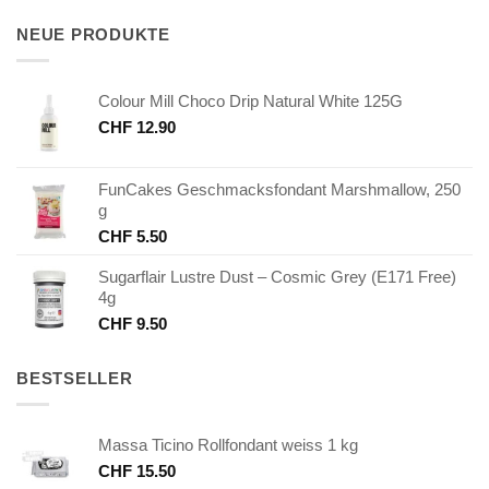
war:
ist:
CHF 45.00
CHF 22.50.
NEUE PRODUKTE
Colour Mill Choco Drip Natural White 125G
CHF
12.90
FunCakes Geschmacksfondant Marshmallow, 250
g
CHF
5.50
Sugarflair Lustre Dust – Cosmic Grey (E171 Free)
4g
CHF
9.50
BESTSELLER
Massa Ticino Rollfondant weiss 1 kg
CHF
15.50