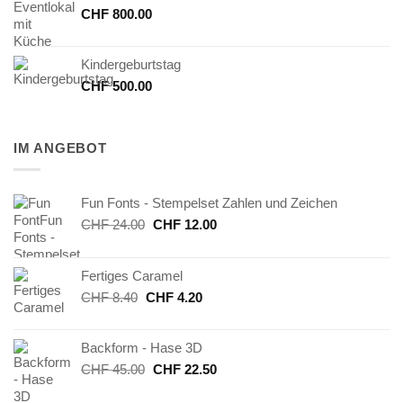
CHF
800.00
Kindergeburtstag
CHF
500.00
IM ANGEBOT
Fun Fonts - Stempelset Zahlen und Zeichen
Ursprünglicher
Aktueller
CHF
24.00
CHF
12.00
Preis
Preis
war:
ist:
Fertiges Caramel
CHF 24.00
CHF 12.00.
Ursprünglicher
Aktueller
CHF
8.40
CHF
4.20
Preis
Preis
war:
ist:
Backform - Hase 3D
CHF 8.40
CHF 4.20.
Ursprünglicher
Aktueller
CHF
45.00
CHF
22.50
Preis
Preis