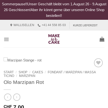
Sommerpause!!Unser Geschäft bleibt vom 1.August 26 - 9.August
26 Geschlossen!Aber ihr könnt gerne über unseren Online Shop
bestellen!!
Zum
WALLISELLEN
+41 44 558 85 03
KURZE LIEFERZEIT
Inhalt
springen
START
/
SHOP
/
CAKES
/
FONDANT / MARZIPAN / MASSA
TICINO
/
MARZIPAN
Olo Marzipan Rot
7.00
CHF