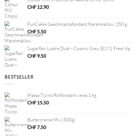
CHF
12.90
FunCakes Geschmacksfondant Marshmallow, 250 g
CHF
5.50
Sugarflair Lustre Dust – Cosmic Grey (E171 Free) 4g
CHF
9.50
BESTSELLER
Massa Ticino Rollfondant weiss 1 kg
CHF
15.50
Buttercreme Mix (500g)
CHF
7.50