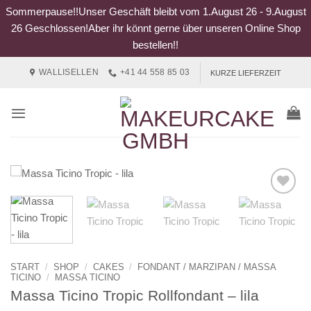
Sommerpause!!Unser Geschäft bleibt vom 1.August 26 - 9.August
26 Geschlossen!Aber ihr könnt gerne über unseren Online Shop
bestellen!!
Zum
WALLISELLEN
+41 44 558 85 03
KURZE LIEFERZEIT
Inhalt
springen
START
/
SHOP
/
CAKES
/
FONDANT / MARZIPAN / MASSA
TICINO
/
MASSA TICINO
Massa Ticino Tropic Rollfondant – lila