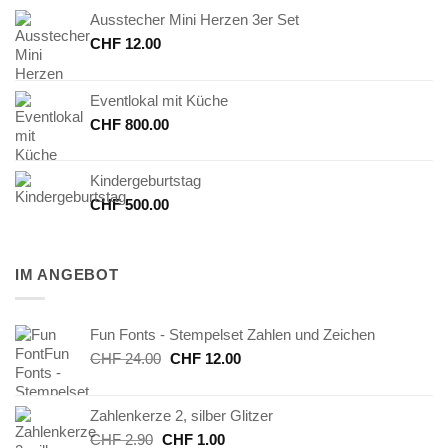
Ausstecher Mini Herzen 3er Set
CHF
12.00
Eventlokal mit Küche
CHF
800.00
Kindergeburtstag
CHF
500.00
IM ANGEBOT
Fun Fonts - Stempelset Zahlen und Zeichen
Ursprünglicher
Aktueller
CHF
24.00
CHF
12.00
Preis
Preis
war:
ist:
Zahlenkerze 2, silber Glitzer
CHF 24.00
CHF 12.00.
Ursprünglicher
Aktueller
CHF
2.90
CHF
1.00