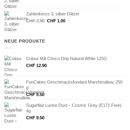
Preis
Preis
war:
ist:
Zahlenkerze 3, silber Glitzer
CHF 2.90
CHF 1.00.
Ursprünglicher
Aktueller
CHF
2.90
CHF
1.00
Preis
Preis
war:
ist:
CHF 2.90
CHF 1.00.
NEUE PRODUKTE
Colour Mill Choco Drip Natural White 125G
CHF
12.90
FunCakes Geschmacksfondant Marshmallow, 250
g
CHF
5.50
Sugarflair Lustre Dust – Cosmic Grey (E171 Free)
4g
CHF
9.50