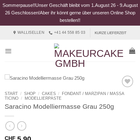
Sommerpause!!Unser Geschäft bleibt vom 1.August 26 - 9.August
26 Geschlossen!Aber ihr könnt gerne über unseren Online Shop
bestellen!!
Zum
WALLISELLEN
+41 44 558 85 03
KURZE LIEFERZEIT
Inhalt
springen
START
/
SHOP
/
CAKES
/
FONDANT / MARZIPAN / MASSA
TICINO
/
MODELLIERPASTE
Saracino Modelliermasse Grau 250g
5.90
CHF