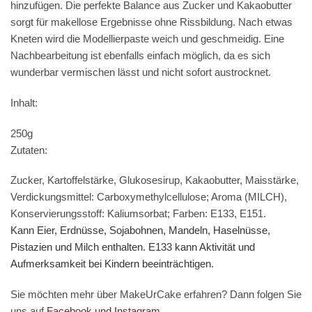
hinzufügen. Die perfekte Balance aus Zucker und Kakaobutter
sorgt für makellose Ergebnisse ohne Rissbildung. Nach etwas
Kneten wird die Modellierpaste weich und geschmeidig. Eine
Nachbearbeitung ist ebenfalls einfach möglich, da es sich
wunderbar vermischen lässt und nicht sofort austrocknet.
Inhalt:
250g
Zutaten:
Zucker, Kartoffelstärke, Glukosesirup, Kakaobutter, Maisstärke,
Verdickungsmittel: Carboxymethylcellulose; Aroma (MILCH),
Konservierungsstoff: Kaliumsorbat; Farben: E133, E151.
Kann Eier, Erdnüsse, Sojabohnen, Mandeln, Haselnüsse,
Pistazien und Milch enthalten. E133 kann Aktivität und
Aufmerksamkeit bei Kindern beeinträchtigen.
Sie möchten mehr über MakeUrCake erfahren? Dann folgen Sie
uns auf
Facebook und Instagram
.