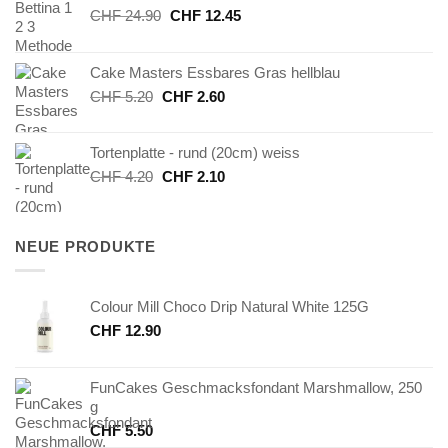
Ursprünglicher
Aktueller
CHF
24.90
CHF
12.45
Preis
Preis
war:
ist:
Cake Masters Essbares Gras hellblau
CHF 24.90
CHF 12.45.
Ursprünglicher
Aktueller
CHF
5.20
CHF
2.60
Preis
Preis
war:
ist:
Tortenplatte - rund (20cm) weiss
CHF 5.20
CHF 2.60.
Ursprünglicher
Aktueller
CHF
4.20
CHF
2.10
Preis
Preis
war:
ist:
CHF 4.20
CHF 2.10.
NEUE PRODUKTE
Colour Mill Choco Drip Natural White 125G
CHF
12.90
FunCakes Geschmacksfondant Marshmallow, 250
g
CHF
5.50