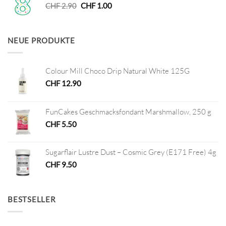
Ursprünglicher
Aktueller
CHF
2.90
CHF
1.00
Preis
Preis
war:
ist:
CHF 2.90
CHF 1.00.
NEUE PRODUKTE
Colour Mill Choco Drip Natural White 125G
CHF
12.90
FunCakes Geschmacksfondant Marshmallow, 250 g
CHF
5.50
Sugarflair Lustre Dust – Cosmic Grey (E171 Free) 4g
CHF
9.50
BESTSELLER