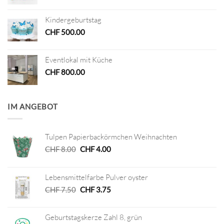
Kindergeburtstag
CHF
500.00
Eventlokal mit Küche
CHF
800.00
IM ANGEBOT
Tulpen Papierbackörmchen Weihnachten
Ursprünglicher
Aktueller
CHF
8.00
CHF
4.00
Preis
Preis
war:
ist:
Lebensmittelfarbe Pulver oyster
CHF 8.00
CHF 4.00.
Ursprünglicher
Aktueller
CHF
7.50
CHF
3.75
Preis
Preis
war:
ist:
Geburtstagskerze Zahl 8, grün
CHF 7.50
CHF 3.75.