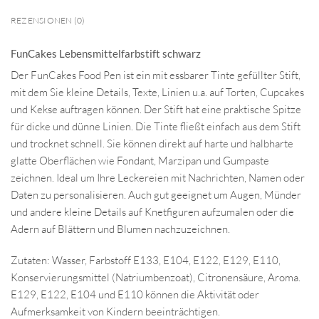
REZENSIONEN (0)
FunCakes Lebensmittelfarbstift schwarz
Der FunCakes Food Pen ist ein mit essbarer Tinte gefüllter Stift,
mit dem Sie kleine Details, Texte, Linien u.a. auf Torten, Cupcakes
und Kekse auftragen können. Der Stift hat eine praktische Spitze
für dicke und dünne Linien. Die Tinte fließt einfach aus dem Stift
und trocknet schnell. Sie können direkt auf harte und halbharte
glatte Oberflächen wie Fondant, Marzipan und Gumpaste
zeichnen. Ideal um Ihre Leckereien mit Nachrichten, Namen oder
Daten zu personalisieren. Auch gut geeignet um Augen, Münder
und andere kleine Details auf Knetfiguren aufzumalen oder die
Adern auf Blättern und Blumen nachzuzeichnen.
Zutaten: Wasser, Farbstoff E133, E104, E122, E129, E110,
Konservierungsmittel (Natriumbenzoat), Citronensäure, Aroma.
E129, E122, E104 und E110 können die Aktivität oder
Aufmerksamkeit von Kindern beeinträchtigen.