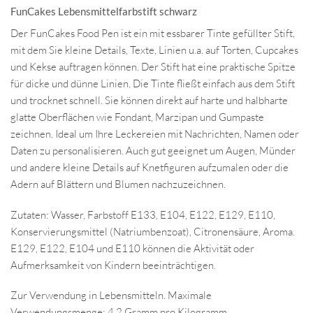
FunCakes Lebensmittelfarbstift schwarz
Der FunCakes Food Pen ist ein mit essbarer Tinte gefüllter Stift,
mit dem Sie kleine Details, Texte, Linien u.a. auf Torten, Cupcakes
und Kekse auftragen können. Der Stift hat eine praktische Spitze
für dicke und dünne Linien. Die Tinte fließt einfach aus dem Stift
und trocknet schnell. Sie können direkt auf harte und halbharte
glatte Oberflächen wie Fondant, Marzipan und Gumpaste
zeichnen. Ideal um Ihre Leckereien mit Nachrichten, Namen oder
Daten zu personalisieren. Auch gut geeignet um Augen, Münder
und andere kleine Details auf Knetfiguren aufzumalen oder die
Adern auf Blättern und Blumen nachzuzeichnen.
Zutaten: Wasser, Farbstoff E133, E104, E122, E129, E110,
Konservierungsmittel (Natriumbenzoat), Citronensäure, Aroma.
E129, E122, E104 und E110 können die Aktivität oder
Aufmerksamkeit von Kindern beeinträchtigen.
Zur Verwendung in Lebensmitteln. Maximale
Verwendungsmenge: 4,2 Gramm pro Kilogramm