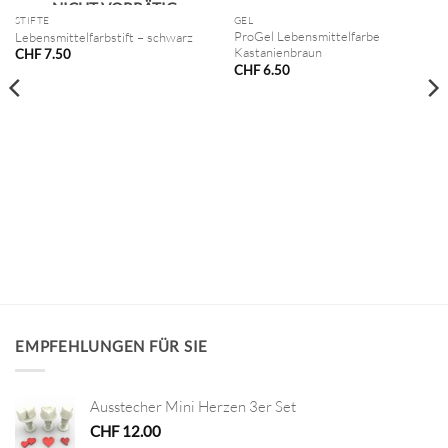
NICHT VORRÄTIG
STIFTE
GEL
ProGel Lebensmittelfarbe
Lebensmittelfarbstift – schwarz
Kastanienbraun
CHF
7.50
CHF
6.50
EMPFEHLUNGEN FÜR SIE
Ausstecher Mini Herzen 3er Set
CHF
12.00