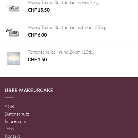
Massa Ticino Rollfondant weiss 1 kg
CHF
15.50
Massa Ticino Rollfondant schwarz 250 g
CHF
6.00
Tortenscheibe - rund 26cm (1Stk.)
CHF
1.50
ÜBER MAKEURCAKE
AGB
Datenschutz
Impressum
Jobs
Kontakt