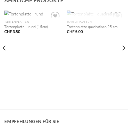
ÄHNLICHE PRODUKTE
NICHT VORRÄTIG
TORTENPLATTEN
TORTENPLATTEN
Tortenplatte – rund (15cm)
Tortenplatte quadratisch 25 cm
CHF
3.50
CHF
5.00
EMPFEHLUNGEN FÜR SIE