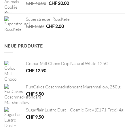
Ursprünglicher
Aktueller
CHF
40.00
CHF
20.00
Preis
Preis
war:
ist:
Superstreusel RossKete
CHF 40.00
CHF 20.00.
Ursprünglicher
Aktueller
CHF
8.60
CHF
2.00
Preis
Preis
war:
ist:
CHF 8.60
CHF 2.00.
NEUE PRODUKTE
Colour Mill Choco Drip Natural White 125G
CHF
12.90
FunCakes Geschmacksfondant Marshmallow, 250 g
CHF
5.50
Sugarflair Lustre Dust – Cosmic Grey (E171 Free) 4g
CHF
9.50