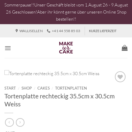
Sommerpause!!Unser Geschäft bleibt vom 1.August 26 - 9.August
26 Geschlossen!Aber ihr könnt gerne über unseren Online Shop
bestellen!!
Zum
WALLISELLEN
+41 44 558 85 03
KURZE LIEFERZEIT
Inhalt
springen
START
/
SHOP
/
CAKES
/
TORTENPLATTEN
Tortenplatte rechteckig 35.5cm x 30.5cm
Weiss