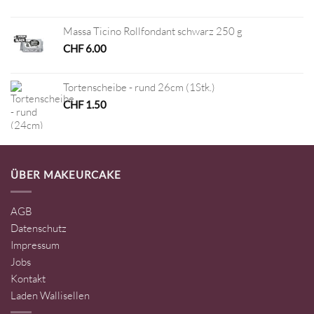
Massa Ticino Rollfondant schwarz 250 g
CHF
6.00
Tortenscheibe - rund 26cm (1Stk.)
CHF
1.50
ÜBER MAKEURCAKE
AGB
Datenschutz
Impressum
Jobs
Kontakt
Laden Wallisellen