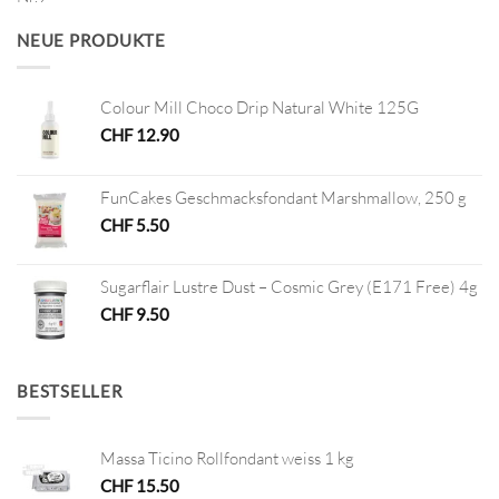
war:
ist:
CHF 4.50
CHF 2.25.
NEUE PRODUKTE
Colour Mill Choco Drip Natural White 125G
CHF
12.90
FunCakes Geschmacksfondant Marshmallow, 250 g
CHF
5.50
Sugarflair Lustre Dust – Cosmic Grey (E171 Free) 4g
CHF
9.50
BESTSELLER
Massa Ticino Rollfondant weiss 1 kg
CHF
15.50