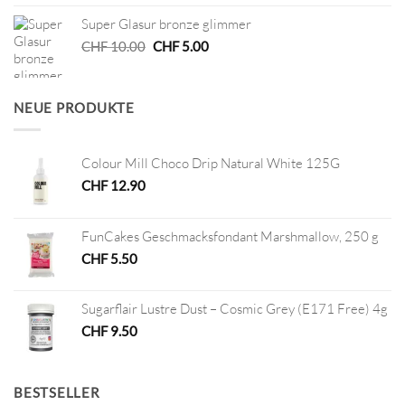
war:
ist:
Super Glasur bronze glimmer
CHF 8.50
CHF 4.00.
Ursprünglicher
Aktueller
CHF
10.00
CHF
5.00
Preis
Preis
war:
ist:
CHF 10.00
CHF 5.00.
NEUE PRODUKTE
Colour Mill Choco Drip Natural White 125G
CHF
12.90
FunCakes Geschmacksfondant Marshmallow, 250 g
CHF
5.50
Sugarflair Lustre Dust – Cosmic Grey (E171 Free) 4g
CHF
9.50
BESTSELLER