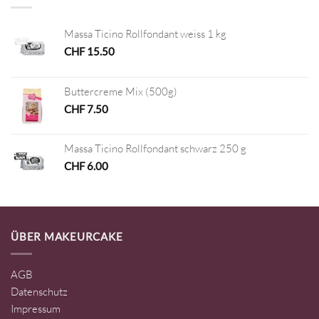
Massa Ticino Rollfondant weiss 1 kg
CHF
15.50
Buttercreme Mix (500g)
CHF
7.50
Massa Ticino Rollfondant schwarz 250 g
CHF
6.00
ÜBER MAKEURCAKE
AGB
Datenschutz
Impressum