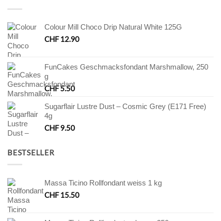
Colour Mill Choco Drip Natural White 125G
CHF
12.90
FunCakes Geschmacksfondant Marshmallow, 250
g
CHF
5.50
Sugarflair Lustre Dust – Cosmic Grey (E171 Free)
4g
CHF
9.50
BESTSELLER
Massa Ticino Rollfondant weiss 1 kg
CHF
15.50