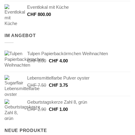
Eventlokal mit Küche
CHF
800.00
IM ANGEBOT
Tulpen Papierbackörmchen Weihnachten
Ursprünglicher
Aktueller
CHF
8.00
CHF
4.00
Preis
Preis
war:
ist:
Lebensmittelfarbe Pulver oyster
CHF 8.00
CHF 4.00.
Ursprünglicher
Aktueller
CHF
7.50
CHF
3.75
Preis
Preis
war:
ist:
Geburtstagskerze Zahl 8, grün
CHF 7.50
CHF 3.75.
Ursprünglicher
Aktueller
CHF
2.90
CHF
1.00
Preis
Preis
war:
ist:
CHF 2.90
CHF 1.00.
NEUE PRODUKTE