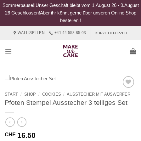
Sommerpause!!Unser Geschäft bleibt vom 1.August 26 - 9.August
26 Geschlossen!Aber ihr könnt gerne über unseren Online Shop
bestellen!!
Zum
WALLISELLEN
+41 44 558 85 03
KURZE LIEFERZEIT
Inhalt
springen
START
/
SHOP
/
COOKIES
/
AUSSTECHER MIT AUSWERFER
Pfoten Stempel Ausstecher 3 teiliges Set
16.50
CHF