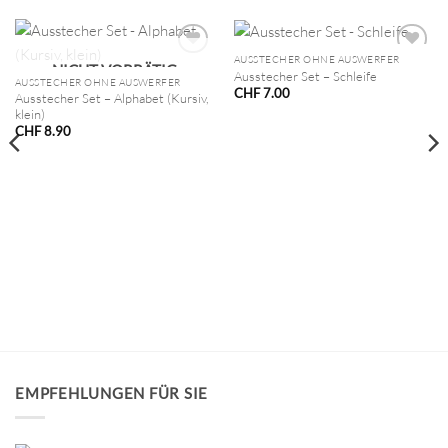
AUSSTECHER OHNE AUSWERFER
NICHT VORRÄTIG
Ausstecher Set – Schleife
AUSSTECHER OHNE AUSWERFER
CHF
7.00
Ausstecher Set – Alphabet (Kursiv,
klein)
CHF
8.90
EMPFEHLUNGEN FÜR SIE