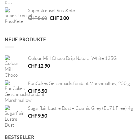
war:
ist:
Superstreusel RossKete
CHF 40.00
CHF 20.00.
Ursprünglicher
Aktueller
CHF
8.60
CHF
2.00
Preis
Preis
war:
ist:
CHF 8.60
CHF 2.00.
NEUE PRODUKTE
Colour Mill Choco Drip Natural White 125G
CHF
12.90
FunCakes Geschmacksfondant Marshmallow, 250 g
CHF
5.50
Sugarflair Lustre Dust – Cosmic Grey (E171 Free) 4g
CHF
9.50
BESTSELLER