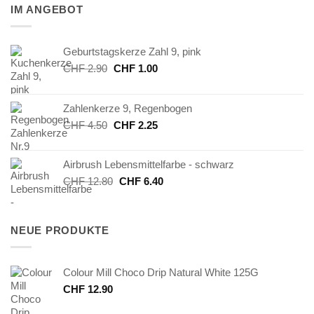
IM ANGEBOT
Geburtstagskerze Zahl 9, pink
Ursprünglicher
Aktueller
CHF
2.90
CHF
1.00
Preis
Preis
war:
ist:
Zahlenkerze 9, Regenbogen
CHF 2.90
CHF 1.00.
Ursprünglicher
Aktueller
CHF
4.50
CHF
2.25
Preis
Preis
war:
ist:
Airbrush Lebensmittelfarbe - schwarz
CHF 4.50
CHF 2.25.
Ursprünglicher
Aktueller
CHF
12.80
CHF
6.40
Preis
Preis
war:
ist:
CHF 12.80
CHF 6.40.
NEUE PRODUKTE
Colour Mill Choco Drip Natural White 125G
CHF
12.90