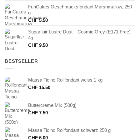
FunCakes Geschmacksfondant Marshmallow, 250
g
CHF
5.50
Sugarflair Lustre Dust – Cosmic Grey (E171 Free)
4g
CHF
9.50
BESTSELLER
Massa Ticino Rollfondant weiss 1 kg
CHF
15.50
Buttercreme Mix (500g)
CHF
7.50
Massa Ticino Rollfondant schwarz 250 g
CHF
6.00