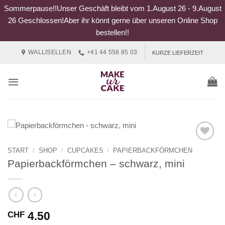
Sommerpause!!Unser Geschäft bleibt vom 1.August 26 - 9.August
26 Geschlossen!Aber ihr könnt gerne über unseren Online Shop
bestellen!!
Zum
WALLISELLEN
+41 44 558 85 03
KURZE LIEFERZEIT
Inhalt
springen
START
/
SHOP
/
CUPCAKES
/
PAPIERBACKFÖRMCHEN
Papierbackförmchen – schwarz, mini
4.50
CHF