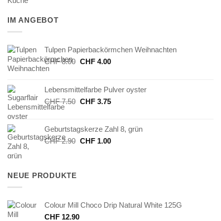
IM ANGEBOT
Tulpen Papierbackörmchen Weihnachten
Ursprünglicher
Aktueller
CHF
8.00
CHF
4.00
Preis
Preis
war:
ist:
Lebensmittelfarbe Pulver oyster
CHF 8.00
CHF 4.00.
Ursprünglicher
Aktueller
CHF
7.50
CHF
3.75
Preis
Preis
war:
ist:
Geburtstagskerze Zahl 8, grün
CHF 7.50
CHF 3.75.
Ursprünglicher
Aktueller
CHF
2.90
CHF
1.00
Preis
Preis
war:
ist:
CHF 2.90
CHF 1.00.
NEUE PRODUKTE
Colour Mill Choco Drip Natural White 125G
CHF
12.90