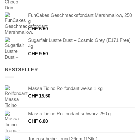
FunCakes Geschmacksfondant Marshmallow, 250
g
CHF
5.50
Sugarflair Lustre Dust – Cosmic Grey (E171 Free)
4g
CHF
9.50
BESTSELLER
Massa Ticino Rollfondant weiss 1 kg
CHF
15.50
Massa Ticino Rollfondant schwarz 250 g
CHF
6.00
Tortenscheibe - rund 26cm (1Stk.)