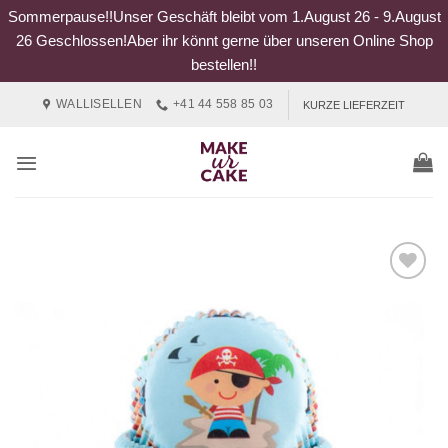
Sommerpause!!Unser Geschäft bleibt vom 1.August 26 - 9.August
26 Geschlossen!Aber ihr könnt gerne über unseren Online Shop
bestellen!!
Zum
WALLISELLEN
+41 44 558 85 03
KURZE LIEFERZEIT
Inhalt
springen