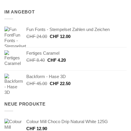
IM ANGEBOT
Fun Fonts - Stempelset Zahlen und Zeichen
Ursprünglicher
Aktueller
CHF
24.00
CHF
12.00
Preis
Preis
war:
ist:
Fertiges Caramel
CHF 24.00
CHF 12.00.
Ursprünglicher
Aktueller
CHF
8.40
CHF
4.20
Preis
Preis
war:
ist:
Backform - Hase 3D
CHF 8.40
CHF 4.20.
Ursprünglicher
Aktueller
CHF
45.00
CHF
22.50
Preis
Preis
war:
ist:
CHF 45.00
CHF 22.50.
NEUE PRODUKTE
Colour Mill Choco Drip Natural White 125G
CHF
12.90