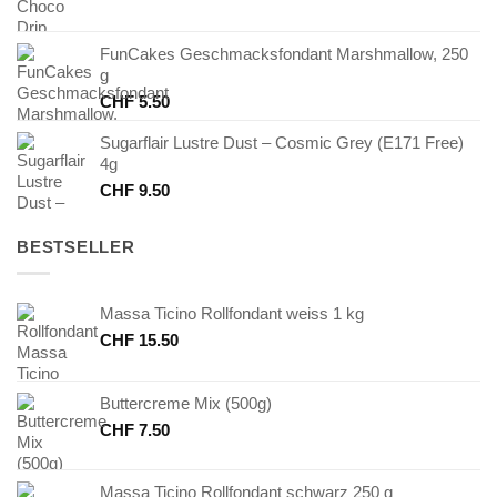
FunCakes Geschmacksfondant Marshmallow, 250
g
CHF
5.50
Sugarflair Lustre Dust – Cosmic Grey (E171 Free)
4g
CHF
9.50
BESTSELLER
Massa Ticino Rollfondant weiss 1 kg
CHF
15.50
Buttercreme Mix (500g)
CHF
7.50
Massa Ticino Rollfondant schwarz 250 g