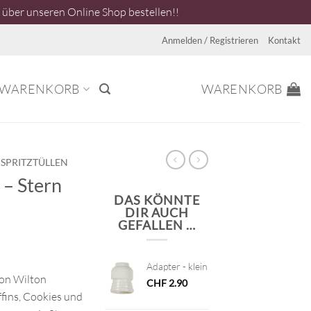
über unseren Online Shop bestellen!!
Anmelden / Registrieren
Kontakt
WARENKORB
WARENKORB
SPRITZTÜLLEN
 – Stern
DAS KÖNNTE
DIR AUCH
GEFALLEN …
Adapter - klein
von Wilton
CHF
2.90
fins, Cookies und