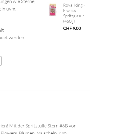
ungen wie Sterne,
Royal Icing -
eln uvm.
Eiweiss
Spritzglasur
(450g)
CHF
9.00
it
ndet werden.
en! Mit der Spritztülle Stern #6B von
p Flowers, Blumen, Muscheln uvm.