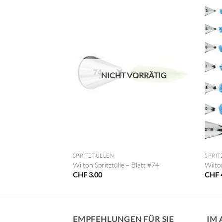
VORRÄTIG
NICHT VORRÄTIG
+
+
SPRITZTÜLLEN
SPRIT
Wilton Spritztülle – Blatt #74
Wilto
CHF
3.00
CHF
EMPFEHLUNGEN FÜR SIE
IM