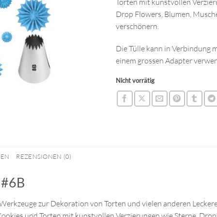
Torten mit kunstvollen Verzier
Drop Flowers, Blumen, Musch
verschönern.
Die Tülle kann in Verbindung m
einem grossen Adapter verwe
Nicht vorrätig
NEN
REZENSIONEN (0)
n #6B
n Werkzeuge zur Dekoration von Torten und vielen anderen Leckerei
Cookies und Torten mit kunstvollen Verzierungen wie Sterne, Dro