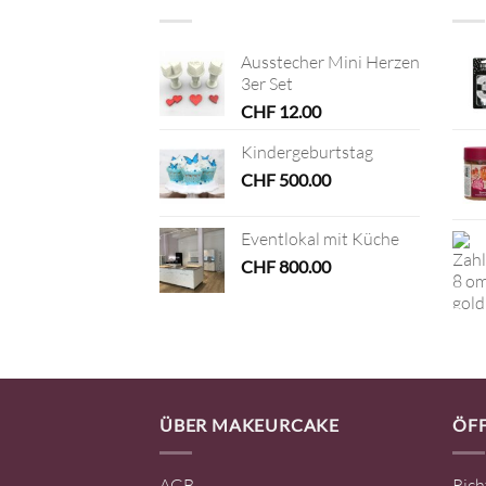
Ausstecher Mini Herzen
3er Set
CHF
12.00
Kindergeburtstag
CHF
500.00
Eventlokal mit Küche
CHF
800.00
ÜBER MAKEURCAKE
ÖF
AGB
Rich