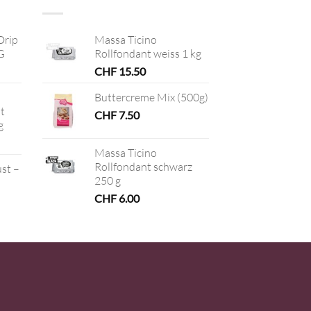
Drip
Massa Ticino
G
Rollfondant weiss 1 kg
CHF
15.50
Buttercreme Mix (500g)
t
CHF
7.50
g
Massa Ticino
Rollfondant schwarz
ust –
250 g
CHF
6.00