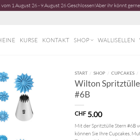
vom 1.August 26 - 9.August 26 Geschlossen!Aber ihr könnt gerne 
HEINE
KURSE
KONTAKT
SHOP
WALLISELLEN
/
/
/
START
SHOP
CUPCAKES
Wilton Spritztülle
#6B
5.00
CHF
Mit der Spritztülle Stern #6B 
können Sie Ihre Cupcakes, Muf