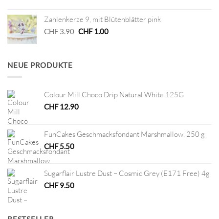
Preis
Preis
war:
ist:
Zahlenkerze 9, mit Blütenblätter pink
CHF 38.00
CHF 19.00.
Ursprünglicher
Aktueller
CHF
3.90
CHF
1.00
Preis
Preis
war:
ist:
CHF 3.90
CHF 1.00.
NEUE PRODUKTE
Colour Mill Choco Drip Natural White 125G
CHF
12.90
FunCakes Geschmacksfondant Marshmallow, 250 g
CHF
5.50
Sugarflair Lustre Dust – Cosmic Grey (E171 Free) 4g
CHF
9.50
BESTSELLER