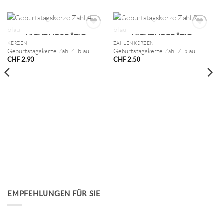
NICHT VORRÄTIG
NICHT VORRÄTIG
KERZEN
ZAHLENKERZEN
Geburtstagskerze Zahl 4, blau
Geburtstagskerze Zahl 7, blau
CHF
2.90
CHF
2.50
EMPFEHLUNGEN FÜR SIE