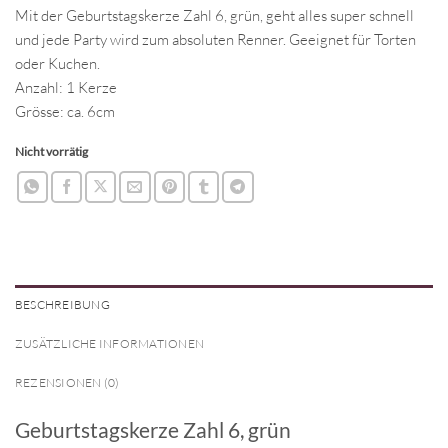
Preis
Preis
Mit der Geburtstagskerze Zahl 6, grün, geht alles super schnell
war:
ist:
und jede Party wird zum absoluten Renner. Geeignet für Torten
CHF 2.90
CHF 1.00.
oder Kuchen.
Anzahl: 1 Kerze
Grösse: ca. 6cm
Nicht vorrätig
BESCHREIBUNG
ZUSÄTZLICHE INFORMATIONEN
REZENSIONEN (0)
Geburtstagskerze Zahl 6, grün