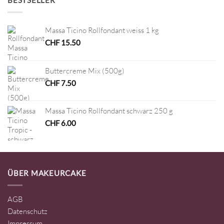
Massa Ticino Rollfondant weiss 1 kg
CHF
15.50
Buttercreme Mix (500g)
CHF
7.50
Massa Ticino Rollfondant schwarz 250 g
CHF
6.00
ÜBER MAKEURCAKE
AGB
Datenschutz
Impressum