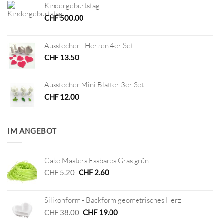
Kindergeburtstag
CHF
500.00
Ausstecher - Herzen 4er Set
CHF
13.50
Ausstecher Mini Blätter 3er Set
CHF
12.00
IM ANGEBOT
Cake Masters Essbares Gras grün
Ursprünglicher
Aktueller
CHF
5.20
CHF
2.60
Preis
Preis
war:
ist:
Silikonform - Backform geometrisches Herz
CHF 5.20
CHF 2.60.
Ursprünglicher
Aktueller
CHF
38.00
CHF
19.00