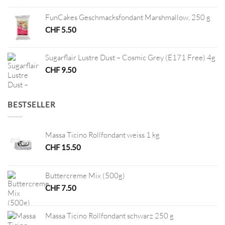
FunCakes Geschmacksfondant Marshmallow, 250 g
CHF
5.50
Sugarflair Lustre Dust – Cosmic Grey (E171 Free) 4g
CHF
9.50
BESTSELLER
Massa Ticino Rollfondant weiss 1 kg
CHF
15.50
Buttercreme Mix (500g)
CHF
7.50
Massa Ticino Rollfondant schwarz 250 g