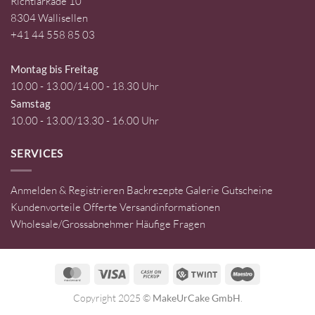
Richtiarkade 10
8304 Wallisellen
+41 44 558 85 03
Montag bis Freitag
10.00 - 13.00/14.00 - 18.30 Uhr
Samstag
10.00 - 13.00/13.30 - 16.00 Uhr
SERVICES
Anmelden & Registrieren
Backrezepte
Galerie
Gutscheine
Kundenvorteile
Offerte
Versandinformationen
Wholesale/Grossabnehmer
Häufige Fragen
MasterCard
Visa
Cash
Twint
Maestro
on
Copyright 2025 ©
MakeUrCake GmbH
.
Pickup