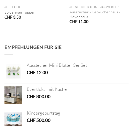
AUFLEGER
AUSSTECHER OHNE AUSWERFER
Ausstecher – Lebkuchenhaus /
Spiderman Topper
Hexenhaus
CHF
3.50
CHF
11.00
EMPFEHLUNGEN FÜR SIE
Ausstecher Mini Blätter 3er Set
CHF
12.00
Eventlokal mit Küche
CHF
800.00
Kindergeburtstag
CHF
500.00