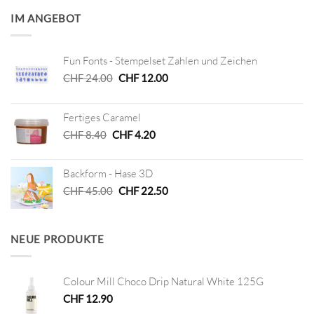
IM ANGEBOT
Fun Fonts - Stempelset Zahlen und Zeichen
Ursprünglicher
Aktueller
CHF
24.00
CHF
12.00
Preis
Preis
war:
ist:
Fertiges Caramel
CHF 24.00
CHF 12.00.
Ursprünglicher
Aktueller
CHF
8.40
CHF
4.20
Preis
Preis
war:
ist:
Backform - Hase 3D
CHF 8.40
CHF 4.20.
Ursprünglicher
Aktueller
CHF
45.00
CHF
22.50
Preis
Preis
war:
ist:
CHF 45.00
CHF 22.50.
NEUE PRODUKTE
Colour Mill Choco Drip Natural White 125G
CHF
12.90