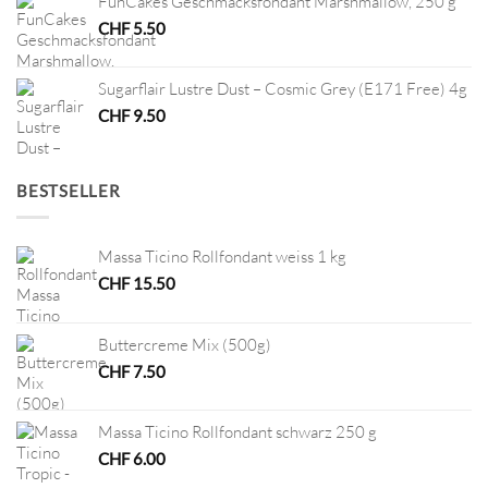
FunCakes Geschmacksfondant Marshmallow, 250 g
CHF
5.50
Sugarflair Lustre Dust – Cosmic Grey (E171 Free) 4g
CHF
9.50
BESTSELLER
Massa Ticino Rollfondant weiss 1 kg
CHF
15.50
Buttercreme Mix (500g)
CHF
7.50
Massa Ticino Rollfondant schwarz 250 g
CHF
6.00