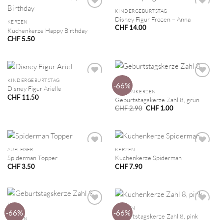
KINDERGEBURTSTAG
Disney Figur Frozen – Anna
KERZEN
CHF
14.00
Kuchenkerze Happy Birthday
CHF
5.50
KINDERGEBURTSTAG
-66%
Disney Figur Arielle
ZAHLENKERZEN
CHF
11.50
Geburtstagskerze Zahl 8, grün
Ursprünglicher
Aktueller
CHF
2.90
CHF
1.00
Preis
Preis
war:
ist:
CHF 2.90
CHF 1.00.
AUFLEGER
KERZEN
Spiderman Topper
Kuchenkerze Spiderman
CHF
3.50
CHF
7.90
KERZEN
-66%
-66%
Geburtstagskerze Zahl 8, pink
KERZEN