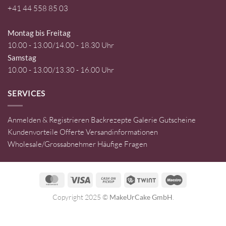
+41 44 558 85 03
Montag bis Freitag
10.00 - 13.00/14.00 - 18.30 Uhr
Samstag
10.00 - 13.00/13.30 - 16.00 Uhr
SERVICES
Anmelden & Registrieren
Backrezepte
Galerie
Gutscheine
Kundenvorteile
Offerte
Versandinformationen
Wholesale/Grossabnehmer
Häufige Fragen
MasterCard
Visa
Cash
Twint
Maestro
on
Copyright 2025 ©
MakeUrCake GmbH
.
Pickup