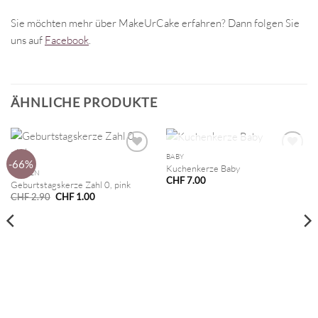
Sie möchten mehr über MakeUrCake erfahren? Dann folgen Sie
uns auf
Facebook
.
ÄHNLICHE PRODUKTE
NICHT VORRÄTIG
BABY
-66%
Kuchenkerze Baby
KERZEN
CHF
7.00
Geburtstagskerze Zahl 0, pink
Ursprünglicher
Aktueller
CHF
2.90
CHF
1.00
Preis
Preis
war:
ist:
CHF 2.90
CHF 1.00.