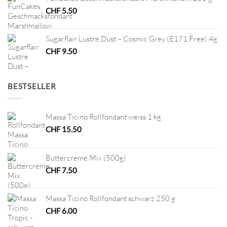
CHF
5.50
Sugarflair Lustre Dust – Cosmic Grey (E171 Free) 4g
CHF
9.50
BESTSELLER
Massa Ticino Rollfondant weiss 1 kg
CHF
15.50
Buttercreme Mix (500g)
CHF
7.50
Massa Ticino Rollfondant schwarz 250 g
CHF
6.00