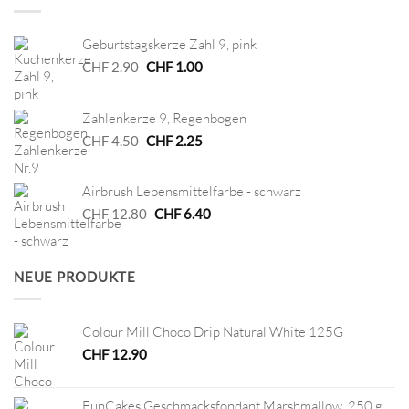
Geburtstagskerze Zahl 9, pink
Ursprünglicher
Aktueller
CHF
2.90
CHF
1.00
Preis
Preis
war:
ist:
Zahlenkerze 9, Regenbogen
CHF 2.90
CHF 1.00.
Ursprünglicher
Aktueller
CHF
4.50
CHF
2.25
Preis
Preis
war:
ist:
Airbrush Lebensmittelfarbe - schwarz
CHF 4.50
CHF 2.25.
Ursprünglicher
Aktueller
CHF
12.80
CHF
6.40
Preis
Preis
war:
ist:
CHF 12.80
CHF 6.40.
NEUE PRODUKTE
Colour Mill Choco Drip Natural White 125G
CHF
12.90
FunCakes Geschmacksfondant Marshmallow, 250 g