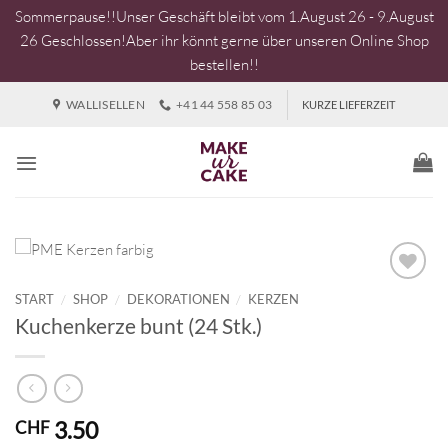
Sommerpause!!Unser Geschäft bleibt vom 1.August 26 - 9.August
26 Geschlossen!Aber ihr könnt gerne über unseren Online Shop
bestellen!!
Zum
WALLISELLEN
+41 44 558 85 03
KURZE LIEFERZEIT
Inhalt
springen
START
/
SHOP
/
DEKORATIONEN
/
KERZEN
Kuchenkerze bunt (24 Stk.)
3.50
CHF