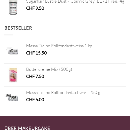
Sugarflair Lustre Dust – Cosmic Grey (E171 Free) 4g
CHF
9.50
BESTSELLER
Massa Ticino Rollfondant weiss 1 kg
CHF
15.50
Buttercreme Mix (500g)
CHF
7.50
Massa Ticino Rollfondant schwarz 250 g
CHF
6.00
ÜBER MAKEURCAKE