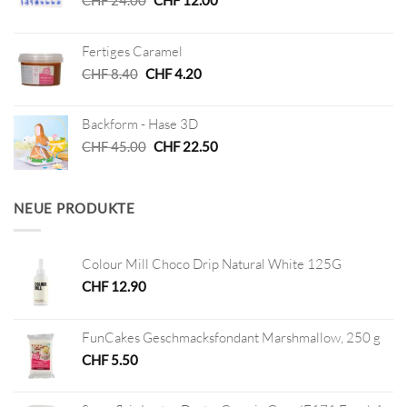
Preis
Preis
war:
ist:
Fertiges Caramel
CHF 24.00
CHF 12.00.
Ursprünglicher
Aktueller
CHF
8.40
CHF
4.20
Preis
Preis
war:
ist:
Backform - Hase 3D
CHF 8.40
CHF 4.20.
Ursprünglicher
Aktueller
CHF
45.00
CHF
22.50
Preis
Preis
war:
ist:
CHF 45.00
CHF 22.50.
NEUE PRODUKTE
Colour Mill Choco Drip Natural White 125G
CHF
12.90
FunCakes Geschmacksfondant Marshmallow, 250 g
CHF
5.50