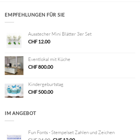
EMPFEHLUNGEN FÜR SIE
Ausstecher Mini Blätter 3er Set
CHF
12.00
Eventlokal mit Küche
CHF
800.00
Kindergeburtstag
CHF
500.00
IM ANGEBOT
Fun Fonts - Stempelset Zahlen und Zeichen
Ursprünglicher
Aktueller
CHF
24.00
CHF
12.00