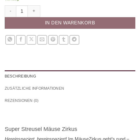
Super Streusel Mäuse Zirkus Menge
IN DEN WARENKORB
BESCHREIBUNG
ZUSÄTZLICHE INFORMATIONEN
REZENSIONEN (0)
Super Streusel Mäuse Zirkus
Hereinspaziert, hereinspaziert!
Im
MäuseZirkus
geht’s rund –