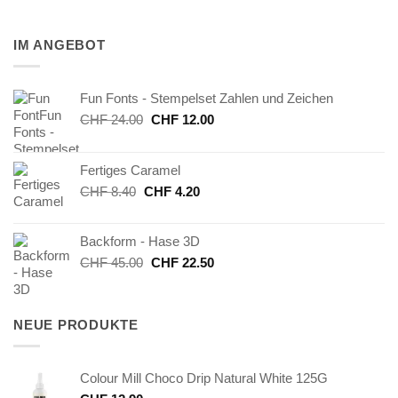
IM ANGEBOT
Fun Fonts - Stempelset Zahlen und Zeichen
Ursprünglicher
Aktueller
CHF
24.00
CHF
12.00
Preis
Preis
war:
ist:
Fertiges Caramel
CHF 24.00
CHF 12.00.
Ursprünglicher
Aktueller
CHF
8.40
CHF
4.20
Preis
Preis
war:
ist:
Backform - Hase 3D
CHF 8.40
CHF 4.20.
Ursprünglicher
Aktueller
CHF
45.00
CHF
22.50
Preis
Preis
war:
ist:
CHF 45.00
CHF 22.50.
NEUE PRODUKTE
Colour Mill Choco Drip Natural White 125G