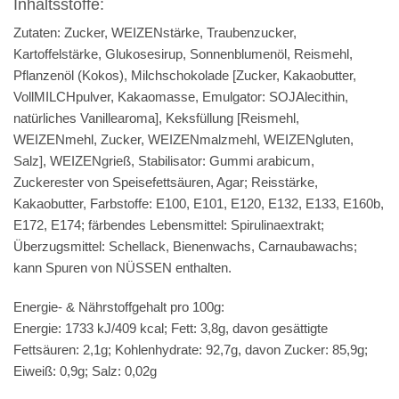
Inhaltsstoffe:
Zutaten: Zucker, WEIZENstärke, Traubenzucker,
Kartoffelstärke, Glukosesirup, Sonnenblumenöl, Reismehl,
Pflanzenöl (Kokos), Milchschokolade [Zucker, Kakaobutter,
VollMILCHpulver, Kakaomasse, Emulgator: SOJAlecithin,
natürliches Vanillearoma], Keksfüllung [Reismehl,
WEIZENmehl, Zucker, WEIZENmalzmehl, WEIZENgluten,
Salz], WEIZENgrieß, Stabilisator: Gummi arabicum,
Zuckerester von Speisefettsäuren, Agar; Reisstärke,
Kakaobutter, Farbstoffe: E100, E101, E120, E132, E133, E160b,
E172, E174; färbendes Lebensmittel: Spirulinaextrakt;
Überzugsmittel: Schellack, Bienenwachs, Carnaubawachs;
kann Spuren von NÜSSEN enthalten.
Energie- & Nährstoffgehalt pro 100g:
Energie: 1733 kJ/409 kcal; Fett: 3,8g, davon gesättigte
Fettsäuren: 2,1g; Kohlenhydrate: 92,7g, davon Zucker: 85,9g;
Eiweiß: 0,9g; Salz: 0,02g