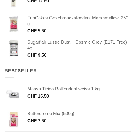
CHF
12.90
FunCakes Geschmacksfondant Marshmallow, 250
g
CHF
5.50
Sugarflair Lustre Dust – Cosmic Grey (E171 Free)
4g
CHF
9.50
BESTSELLER
Massa Ticino Rollfondant weiss 1 kg
CHF
15.50
Buttercreme Mix (500g)
CHF
7.50