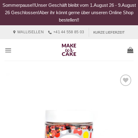
Sommerpause!!Unser Geschäft bleibt vom 1.August 26 - 9.August
26 Geschlossen!Aber ihr könnt gerne über unseren Online Shop
bestellen!!
Zum
WALLISELLEN
+41 44 558 85 03
KURZE LIEFERZEIT
Inhalt
springen