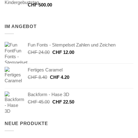
CHF
500.00
IM ANGEBOT
Fun Fonts - Stempelset Zahlen und Zeichen
Ursprünglicher
Aktueller
CHF
24.00
CHF
12.00
Preis
Preis
war:
ist:
Fertiges Caramel
CHF 24.00
CHF 12.00.
Ursprünglicher
Aktueller
CHF
8.40
CHF
4.20
Preis
Preis
war:
ist:
Backform - Hase 3D
CHF 8.40
CHF 4.20.
Ursprünglicher
Aktueller
CHF
45.00
CHF
22.50
Preis
Preis
war:
ist:
CHF 45.00
CHF 22.50.
NEUE PRODUKTE