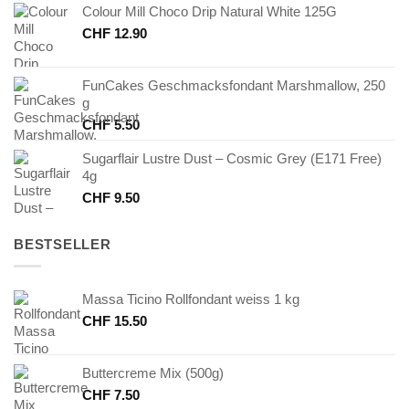
Colour Mill Choco Drip Natural White 125G
CHF
12.90
FunCakes Geschmacksfondant Marshmallow, 250
g
CHF
5.50
Sugarflair Lustre Dust – Cosmic Grey (E171 Free)
4g
CHF
9.50
BESTSELLER
Massa Ticino Rollfondant weiss 1 kg
CHF
15.50
Buttercreme Mix (500g)
CHF
7.50