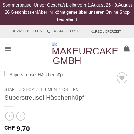
Sommerpause!!Unser Geschäft bleibt vom 1.August 26 - 9.August
26 Geschlossen!Aber ihr könnt gerne über unseren Online Shop
bestellen!!
Zum
WALLISELLEN
+41 44 558 85 03
KURZE LIEFERZEIT
Inhalt
springen
START
/
SHOP
/
THEMEN
/
OSTERN
Superstreusel Häschenhüpf
9.70
CHF