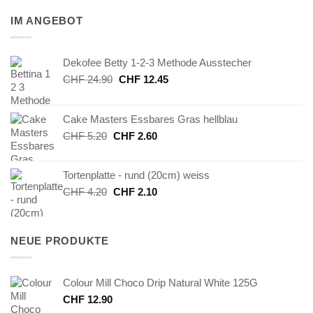
IM ANGEBOT
Dekofee Betty 1-2-3 Methode Ausstecher
Ursprünglicher
Aktueller
CHF
24.90
CHF
12.45
Preis
Preis
war:
ist:
Cake Masters Essbares Gras hellblau
CHF 24.90
CHF 12.45.
Ursprünglicher
Aktueller
CHF
5.20
CHF
2.60
Preis
Preis
war:
ist:
Tortenplatte - rund (20cm) weiss
CHF 5.20
CHF 2.60.
Ursprünglicher
Aktueller
CHF
4.20
CHF
2.10
Preis
Preis
war:
ist:
CHF 4.20
CHF 2.10.
NEUE PRODUKTE
Colour Mill Choco Drip Natural White 125G
CHF
12.90