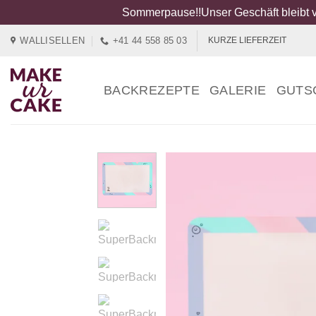
Sommerpause!!Unser Geschäft bleibt v
Zum
WALLISELLEN
+41 44 558 85 03
KURZE LIEFERZEIT
Inhalt
springen
BACKREZEPTE
GALERIE
GUTS