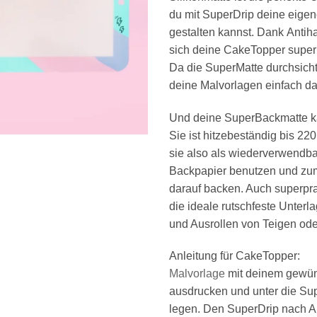
du mit SuperDrip deine eige
gestalten kannst. Dank
Antiha
sich deine CakeTopper superl
Da die SuperMatte durchsichti
deine Malvorlagen einfach da
Und deine SuperBackmatte k
Sie ist
hitzebeständig bis 22
sie also als
wiederverwendba
Backpapier
benutzen und zum
darauf backen. Auch superprak
die ideale
rutschfeste Unterl
und Ausrollen von Teigen ode
Anleitung für CakeTopper:
Malvorlage
mit deinem
gewün
ausdrucken
und unter die Su
legen. Den
SuperDrip
nach A