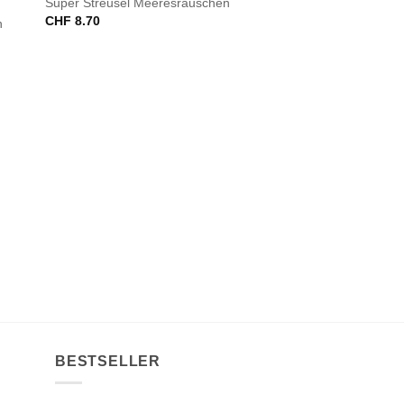
Super Streusel Meeresrauschen
CHF
8.70
n
BESTSELLER