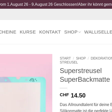
om 1.August 26 - 9.August 26 Geschlossen!Aber ihr könnt gerne
CHEINE
KURSE
KONTAKT
SHOP
WALLISELL
START
/
SHOP
/
DEKORATIO
STREUSEL
Superstreusel
SuperBackmatte
14.50
CHF
Das
Allroundtalent
für deine 
Silikonmatte ist die perfekte 