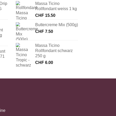
Drip
Massa Ticino
G
Rollfondant weiss 1 kg
CHF
15.50
Buttercreme Mix (500g)
nt
CHF
7.50
 g
Massa Ticino
Rollfondant schwarz
ust
250 g
171
CHF
6.00
ine