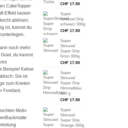
CHF
17.90
nen CakeTopper
ft-Effekt
lassen
Super
Streusel Drip
eicht ablösen.
schwarz 300g
g ist, kannst du
CHF
17.90
runterlegen.
Super
Streusel
ann noch mehr:
Super Drip
0 Grad
, du kannst
Grün 300g
res
CHF
17.90
 Beispiel Kekse
Super
tisch: Sie ist
Streusel
Super Drip
age
zum Kneten
Himmelblau
r Fondant.
300 g
CHF
17.90
Super
schten Motiv
Streusel
perBackmatte
Super Drip
nleitung
Orange 300g