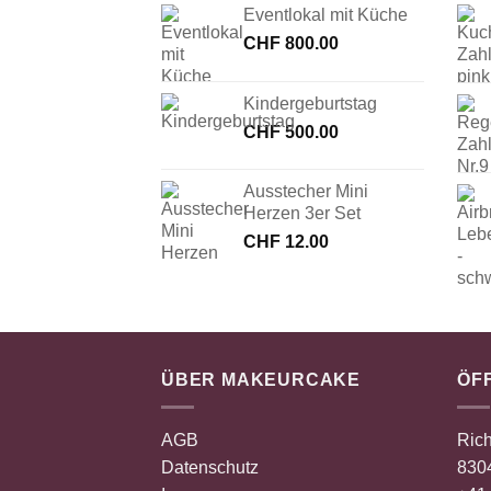
Eventlokal mit Küche
CHF
800.00
Kindergeburtstag
CHF
500.00
Ausstecher Mini
Herzen 3er Set
CHF
12.00
ÜBER MAKEURCAKE
ÖF
AGB
Rich
Datenschutz
8304