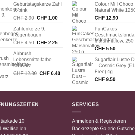
Geburtstagskerze Zahl
Colour Mill Choco 
9, pink
Natural White 125
Ursprünglicher
Aktueller
CHF
2.90
CHF
1.00
CHF
12.90
Preis
Preis
Zahlenkerze 9,
FunCakes
war:
ist:
Regenbogen
Geschmacksfonda
CHF 2.90
CHF 1.00.
Marshmallow, 250
Ursprünglicher
Aktueller
CHF
4.50
CHF
2.25
Preis
Preis
CHF
5.50
Airbrush
war:
ist:
Lebensmittelfarbe -
Sugarflair Lustre D
CHF 4.50
CHF 2.25.
schwarz
– Cosmic Grey (E
Free) 4g
Ursprünglicher
Aktueller
CHF
12.80
CHF
6.40
Preis
Preis
CHF
9.50
war:
ist:
CHF 12.80
CHF 6.40.
FNUNGSZEITEN
SERVICES
tiarkade 10
Anmelden & Registrieren
 Wallisellen
Backrezepte
Galerie
Gutsche