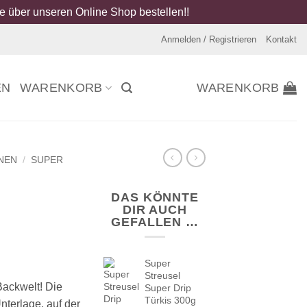
 über unseren Online Shop bestellen!!
Anmelden / Registrieren
Kontakt
EN
WARENKORB
WARENKORB
NEN
/
SUPER
DAS KÖNNTE
DIR AUCH
GEFALLEN …
Super
Streusel
Backwelt! Die
Super Drip
Türkis 300g
Unterlage, auf der