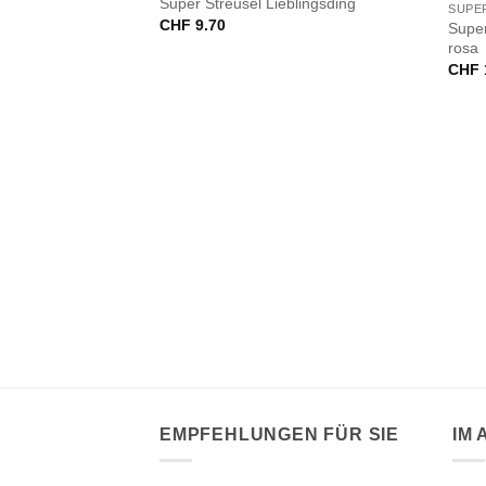
Super Streusel Lieblingsding
SUPE
CHF
9.70
Super
rosa
CHF
VORRÄTIG
hokokugeln, gold
EMPFEHLUNGEN FÜR SIE
IM