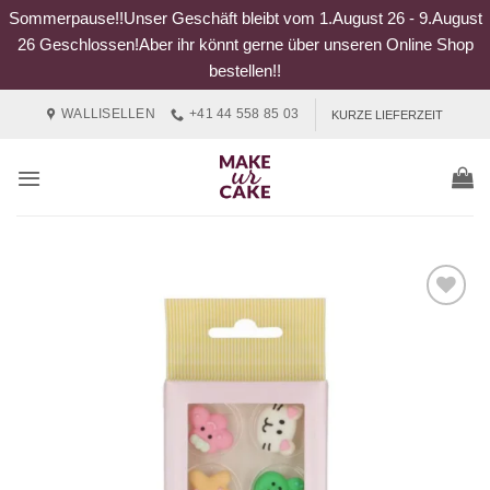
Sommerpause!!Unser Geschäft bleibt vom 1.August 26 - 9.August
26 Geschlossen!Aber ihr könnt gerne über unseren Online Shop
bestellen!!
Zum
WALLISELLEN
+41 44 558 85 03
KURZE LIEFERZEIT
Inhalt
springen