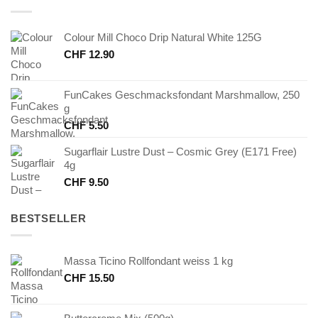
Colour Mill Choco Drip Natural White 125G
CHF
12.90
FunCakes Geschmacksfondant Marshmallow, 250
g
CHF
5.50
Sugarflair Lustre Dust – Cosmic Grey (E171 Free)
4g
CHF
9.50
BESTSELLER
Massa Ticino Rollfondant weiss 1 kg
CHF
15.50