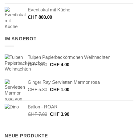
Eventlokal mit Küche
CHF
800.00
IM ANGEBOT
Tulpen Papierbackörmchen Weihnachten
Ursprünglicher
Aktueller
CHF
8.00
CHF
4.00
Preis
Preis
war:
ist:
Ginger Ray Servietten Marmor rosa
CHF 8.00
CHF 4.00.
Ursprünglicher
Aktueller
CHF
5.80
CHF
1.00
Preis
Preis
war:
ist:
Ballon - ROAR
CHF 5.80
CHF 1.00.
Ursprünglicher
Aktueller
CHF
7.80
CHF
3.90
Preis
Preis
war:
ist:
CHF 7.80
CHF 3.90.
NEUE PRODUKTE