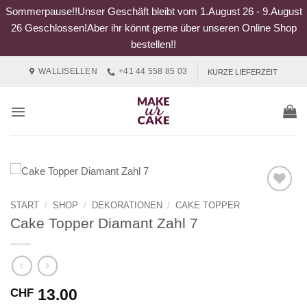
Sommerpause!!Unser Geschäft bleibt vom 1.August 26 - 9.August
26 Geschlossen!Aber ihr könnt gerne über unseren Online Shop
bestellen!!
Zum
WALLISELLEN
+41 44 558 85 03
KURZE LIEFERZEIT
Inhalt
springen
START
/
SHOP
/
DEKORATIONEN
/
CAKE TOPPER
Cake Topper Diamant Zahl 7
13.00
CHF