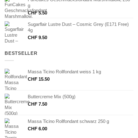
g
CHF
5.50
Sugarflair Lustre Dust – Cosmic Grey (E171 Free)
4g
CHF
9.50
BESTSELLER
Massa Ticino Rollfondant weiss 1 kg
CHF
15.50
Buttercreme Mix (500g)
CHF
7.50
Massa Ticino Rollfondant schwarz 250 g
CHF
6.00