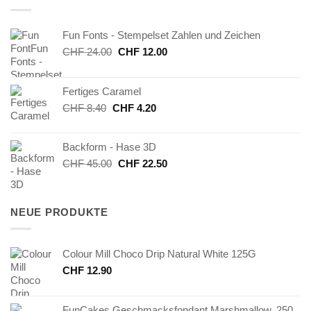
Fun Fonts - Stempelset Zahlen und Zeichen
Ursprünglicher
Aktueller
CHF
24.00
CHF
12.00
Preis
Preis
war:
ist:
Fertiges Caramel
CHF 24.00
CHF 12.00.
Ursprünglicher
Aktueller
CHF
8.40
CHF
4.20
Preis
Preis
war:
ist:
Backform - Hase 3D
CHF 8.40
CHF 4.20.
Ursprünglicher
Aktueller
CHF
45.00
CHF
22.50
Preis
Preis
war:
ist:
CHF 45.00
CHF 22.50.
NEUE PRODUKTE
Colour Mill Choco Drip Natural White 125G
CHF
12.90
FunCakes Geschmacksfondant Marshmallow, 250