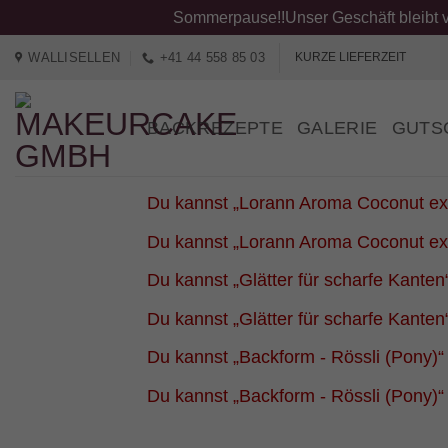
Sommerpause!!Unser Geschäft bleibt v
Zum
WALLISELLEN
+41 44 558 85 03
KURZE LIEFERZEIT
Inhalt
springen
BACKREZEPTE
GALERIE
GUTS
Du kannst „Lorann Aroma Coconut extr
Du kannst „Lorann Aroma Coconut extr
Du kannst „Glätter für scharfe Kanten
Du kannst „Glätter für scharfe Kanten
Du kannst „Backform - Rössli (Pony)“ 
Du kannst „Backform - Rössli (Pony)“ 