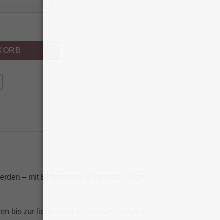
n Menge
KORB
erden – mit Buttercreme, Streuseln, Glitzer
en bis zur liebevollen Platzierung auf den