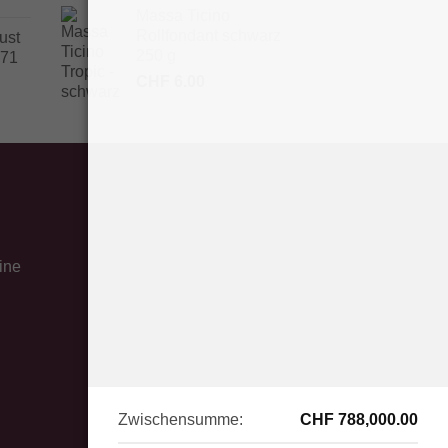
Massa Ticino
Rollfondant schwarz
ust
250 g
171
CHF
6.00
ine
Zwischensumme:
CHF
788,000.00