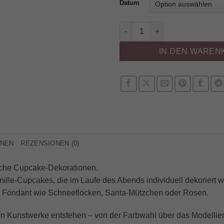
Datum
Cupcake Kurs - Winter Editio
IN DEN WAREN
ONEN
REZENSIONEN (0)
liche Cupcake-Dekorationen.
anille-Cupcakes, die im Laufe des Abends individuell dekoriert w
us Fondant wie Schneeflocken, Santa-Mützchen oder Rosen.
einen Kunstwerke entstehen – von der Farbwahl über das Modellier