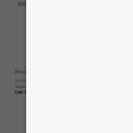
8304 Wallisellen
+
SUPER STREUSEL
Superstreusel rosa Streusel
CHF
9.70