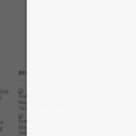
BESTSELLER
Drip
Massa Ticino
G
Rollfondant weiss 1 kg
CHF
15.50
Buttercreme Mix (500g)
nt
CHF
7.50
 g