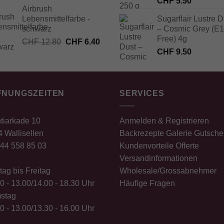
Preis
Preis
CHF
5.50
Airbrush
war:
ist:
Lebensmittelfarbe -
Sugarflair Lustre D
CHF 4.50
CHF 2.25.
schwarz
– Cosmic Grey (E
Free) 4g
Ursprünglicher
Aktueller
CHF
12.80
CHF
6.40
Preis
Preis
CHF
9.50
war:
ist:
CHF 12.80
CHF 6.40.
FNUNGSZEITEN
SERVICES
tiarkade 10
Anmelden & Registrieren
 Wallisellen
Backrezepte
Galerie
Gutsche
44 558 85 03
Kundenvorteile
Offerte
Versandinformationen
ag bis Freitag
Wholesale/Grossabnehmer
0 - 13.00/14.00 - 18.30 Uhr
Häufige Fragen
stag
0 - 13.00/13.30 - 16.00 Uhr