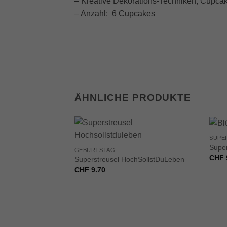
– Kreative Dekorations-Techniken, Cupcake
– Anzahl: 6 Cupcakes
ÄHNLICHE PRODUKTE
+
+
SUPE
Super
GEBURTSTAG
CHF
Superstreusel HochSollstDuLeben
CHF
9.70
VORRÄTIG