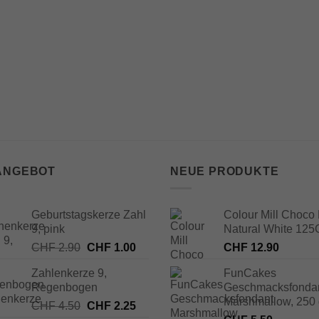
 ANGEBOT
NEUE PRODUKTE
Geburtstagskerze Zahl
Colour Mill Choco 
9, pink
Natural White 125
Ursprünglicher
Aktueller
CHF
2.90
CHF
1.00
CHF
12.90
Preis
Preis
Zahlenkerze 9,
FunCakes
war:
ist:
Regenbogen
Geschmacksfonda
CHF 2.90
CHF 1.00.
Marshmallow, 250
Ursprünglicher
Aktueller
CHF
4.50
CHF
2.25