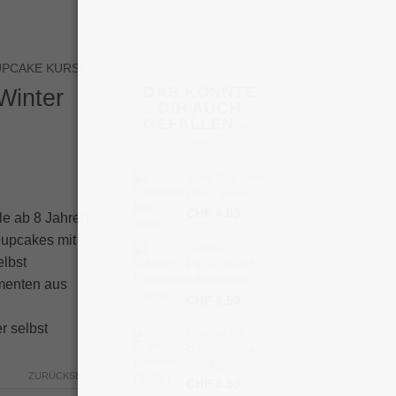
UPCAKE KURSE
DAS KÖNNTE
Winter
DIR AUCH
GEFALLEN …
12er Cupcake
Box - weiss
CHF
4.00
lle ab 8 Jahren:
Cupcakes mit
Städter
elbst
Papierbackförmchen
- weiss
menten aus
CHF
6.50
r selbst
Cupcakes
Backmischung
(500g)
ZURÜCKSETZEN
CHF
8.50