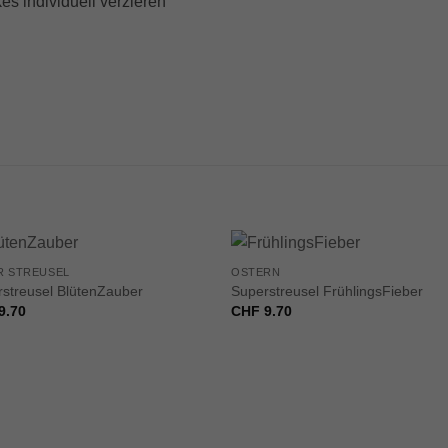
s individuell verzieren
+
R STREUSEL
OSTERN
streusel BlütenZauber
Superstreusel FrühlingsFieber
9.70
CHF
9.70