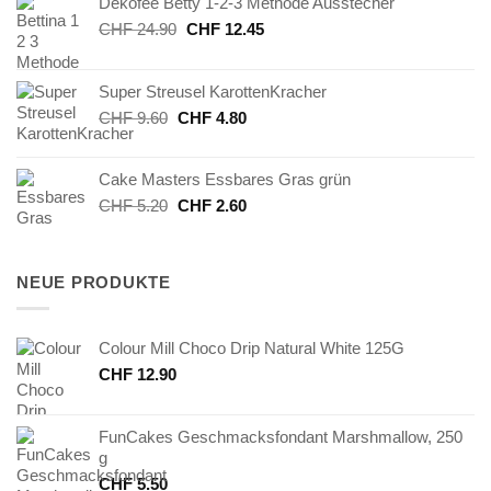
Dekofee Betty 1-2-3 Methode Ausstecher
Ursprünglicher
Aktueller
CHF
24.90
CHF
12.45
Preis
Preis
war:
ist:
Super Streusel KarottenKracher
CHF 24.90
CHF 12.45.
Ursprünglicher
Aktueller
CHF
9.60
CHF
4.80
Preis
Preis
war:
ist:
Cake Masters Essbares Gras grün
CHF 9.60
CHF 4.80.
Ursprünglicher
Aktueller
CHF
5.20
CHF
2.60
Preis
Preis
war:
ist:
CHF 5.20
CHF 2.60.
NEUE PRODUKTE
Colour Mill Choco Drip Natural White 125G
CHF
12.90
FunCakes Geschmacksfondant Marshmallow, 250
g
CHF
5.50