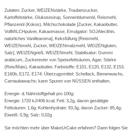
Zutaten: Zucker, WEIZENstärke, Traubenzucker,
Kartoffelstärke, Glukosesirup, Sonnenblumenöl, Reismehl,
Pflanzenöl (Kokos), Milchschokolade [Zucker, Kakaobutter,
VollMILCHpulver, Kakaomasse, Emulgator: SOJAlecithin,
natürliches Vanillearoma], Keksfüllung [Reismehl,
WEIZENmehl, Zucker, WEIZENmalzmehl, WEIZENgluten,
Salz], WEIZENgrieß, WEIZENmehl, Stabilisator: Gummi
arabicum, Zuckerester von Speisefettsäuren, Agar; Stärke
(Reis/Mais), Kakaobutter, Farbstoffe: E101, E120, E132, E153,
E160b, E172, E174; Überzugsmittel: Schellack, Bienenwachs,
Carnaubawachs; kann Spuren von NÜSSEN enthalten.
Energie- & Nährstoffgehalt pro 100g:
Energie: 1720 kJ/406 kcal; Fett: 3,2g, davon gesättigte
Fettsäuren: 1,6g; Kohlenhydrate: 93,3g, davon Zucker: 85,4g;
Eiweiß: 0,9g; Salz: 0,02g
Sie möchten mehr über MakeUrCake erfahren? Dann folgen Sie