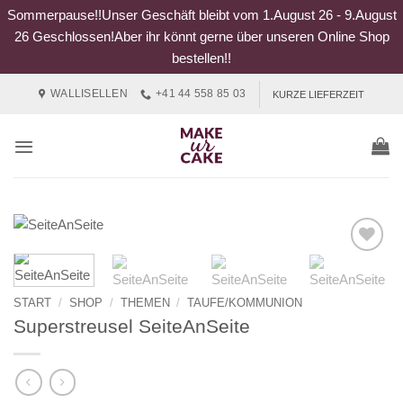
Sommerpause!!Unser Geschäft bleibt vom 1.August 26 - 9.August
26 Geschlossen!Aber ihr könnt gerne über unseren Online Shop
bestellen!!
Zum
WALLISELLEN
+41 44 558 85 03
KURZE LIEFERZEIT
Inhalt
springen
START
/
SHOP
/
THEMEN
/
TAUFE/KOMMUNION
Superstreusel SeiteAnSeite