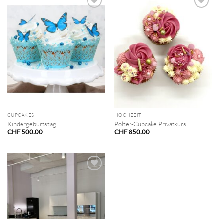
CUPCAKES
HOCHZEIT
Kindergeburtstag
Polter-Cupcake Privatkurs
CHF
500.00
CHF
850.00