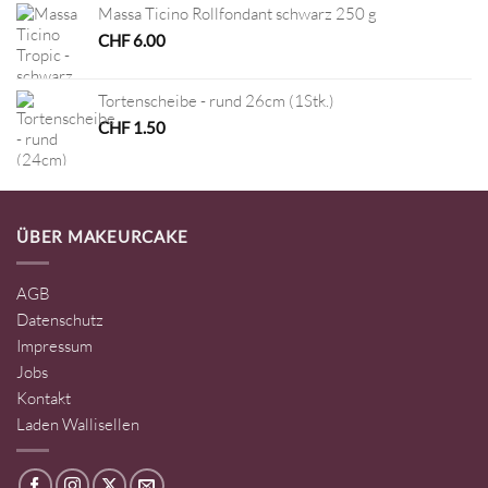
Massa Ticino Rollfondant schwarz 250 g
CHF
6.00
Tortenscheibe - rund 26cm (1Stk.)
CHF
1.50
ÜBER MAKEURCAKE
AGB
Datenschutz
Impressum
Jobs
Kontakt
Laden Wallisellen