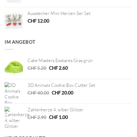
Ausstecher Mini Herzen 3er Set
CHF
12.00
IM ANGEBOT
Cake Masters Essbares Gras grün
Ursprünglicher
Aktueller
CHF
5.20
CHF
2.60
Preis
Preis
war:
ist:
3D Animals Cookie Box Cutter Set
CHF 5.20
CHF 2.60.
Ursprünglicher
Aktueller
CHF
40.00
CHF
20.00
Preis
Preis
war:
ist:
Zahlenkerze 4, silber Glitzer
CHF 40.00
CHF 20.00.
Ursprünglicher
Aktueller
CHF
2.90
CHF
1.00
Preis
Preis
war:
ist:
CHF 2.90
CHF 1.00.