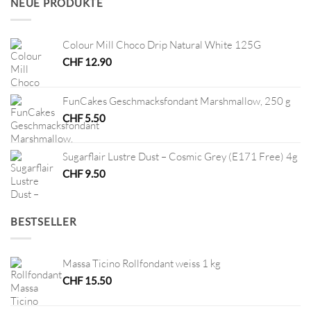
NEUE PRODUKTE
Colour Mill Choco Drip Natural White 125G
CHF
12.90
FunCakes Geschmacksfondant Marshmallow, 250 g
CHF
5.50
Sugarflair Lustre Dust – Cosmic Grey (E171 Free) 4g
CHF
9.50
BESTSELLER
Massa Ticino Rollfondant weiss 1 kg
CHF
15.50