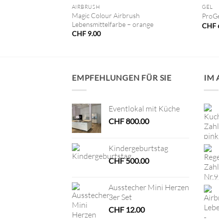
AIRBRUSH
GEL
Magic Colour Airbrush
lfarbe Türkis
ProGe
Lebensmittelfarbe – orange
CHF
CHF
9.00
EMPFEHLUNGEN FÜR SIE
IM
Eventlokal mit Küche
CHF
800.00
Kindergeburtstag
CHF
500.00
Ausstecher Mini Herzen
3er Set
CHF
12.00