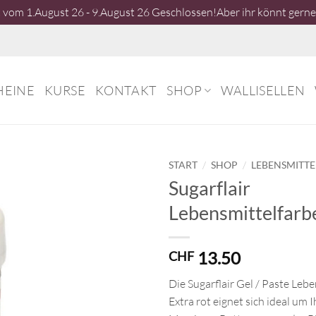
vom 1.August 26 - 9.August 26 Geschlossen!Aber ihr könnt gerne 
HEINE
KURSE
KONTAKT
SHOP
WALLISELLEN
/
/
START
SHOP
LEBENSMITT
Sugarflair
Lebensmittelfarbe
13.50
CHF
Die Sugarflair Gel / Paste Leb
Extra rot eignet sich ideal um 