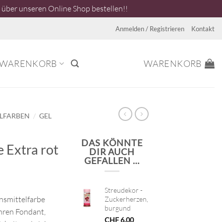
über unseren Online Shop bestellen!!
Anmelden / Registrieren
Kontakt
WARENKORB
WARENKORB
/
ELFARBEN
GEL
DAS KÖNNTE
 Extra rot
DIR AUCH
GEFALLEN …
Streudekor -
ensmittelfarbe
Zuckerherzen,
burgund
Ihren Fondant,
CHF
6.00