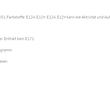
E551, Farbstoffe: E124, E129. E124, E129 kann die Aktivität und 
ei. Enthält kein E171.
ogramm.
ssen.