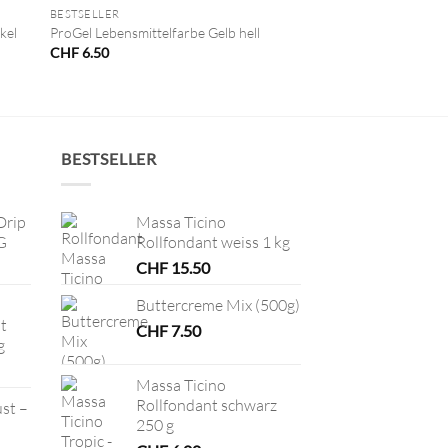
BESTSELLER
kel
ProGel Lebensmittelfarbe Gelb hell
CHF
6.50
BESTSELLER
Drip
Massa Ticino
G
Rollfondant weiss 1 kg
CHF
15.50
Buttercreme Mix (500g)
t
CHF
7.50
g
Massa Ticino
Rollfondant schwarz
ust –
250 g