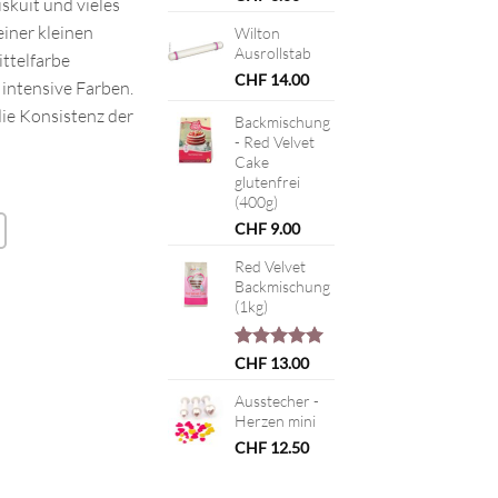
skuit und vieles
einer kleinen
Wilton
Ausrollstab
ttelfarbe
CHF
14.00
 intensive Farben.
die Konsistenz der
Backmischung
- Red Velvet
Cake
glutenfrei
(400g)
CHF
9.00
Red Velvet
Backmischung
(1kg)
Bewertet
1
CHF
13.00
mit
5.00
von 5,
Ausstecher -
basierend
Herzen mini
auf
CHF
12.50
Kundenbewertung