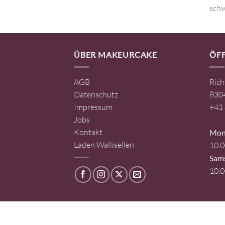
ÜBER MAKEURCAKE
ÖF
AGB
Rich
Datenschutz
8304
Impressum
+41 
Jobs
Kontakt
Mont
Laden Wallisellen
10.0
Sam
10.0