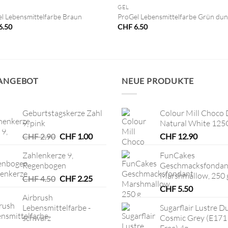
GEL
l Lebensmittelfarbe Braun
ProGel Lebensmittelfarbe Grün dun
6.50
CHF
6.50
 ANGEBOT
NEUE PRODUKTE
Geburtstagskerze Zahl
Colour Mill Choco 
9, pink
Natural White 125
Ursprünglicher
Aktueller
CHF
2.90
CHF
1.00
CHF
12.90
Preis
Preis
Zahlenkerze 9,
FunCakes
war:
ist:
Regenbogen
Geschmacksfondan
CHF 2.90
CHF 1.00.
Marshmallow, 250 
Ursprünglicher
Aktueller
CHF
4.50
CHF
2.25
Preis
Preis
CHF
5.50
Airbrush
war:
ist:
Lebensmittelfarbe -
Sugarflair Lustre D
CHF 4.50
CHF 2.25.
schwarz
Cosmic Grey (E171
Free) 4g