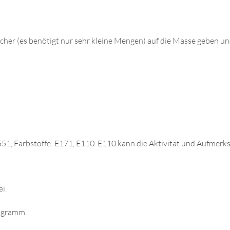
her (es benötigt nur sehr kleine Mengen) auf die Masse geben un
E551, Farbstoffe: E171, E110. E110 kann die Aktivität und Aufmer
i.
ogramm.