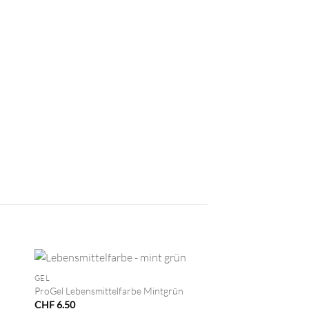
+
GEL
ProGel Lebensmittelfarbe Mintgrün
CHF
6.50