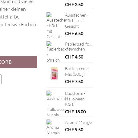
skuit und vieles
Ursprünglicher
Aktueller
CHF
2.50
einer kleinen
Preis
Preis
Ausstecher -
war:
ist:
ttelfarbe
Kürbis mit
CHF 5.00
CHF 2.50.
 intensive Farben.
Gesicht
CHF
6.50
Papierbackförmchen
ikose Menge
- pfirsich
CHF
4.50
KORB
Buttercreme
Mix (500g)
CHF
7.50
Backform -
Halloween
Kürbis
CHF
18.00
Aroma Mango
CHF
9.50