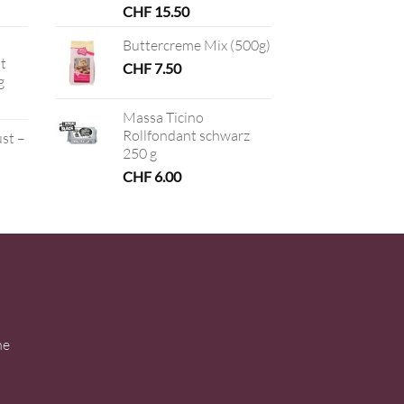
CHF
15.50
Buttercreme Mix (500g)
t
CHF
7.50
g
Massa Ticino
Rollfondant schwarz
ust –
250 g
CHF
6.00
ne