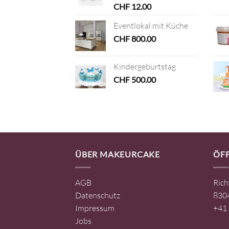
CHF
12.00
Eventlokal mit Küche
CHF
800.00
Kindergeburtstag
CHF
500.00
ÜBER MAKEURCAKE
ÖF
AGB
Rich
Datenschutz
8304
Impressum
+41 
Jobs