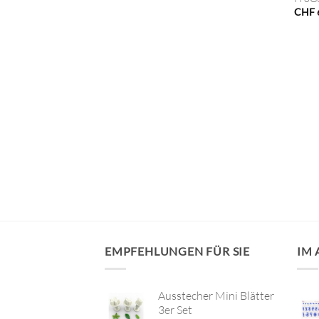
CHF
VORRÄTIG
lfarben Set
EMPFEHLUNGEN FÜR SIE
IM
Ausstecher Mini Blätter
3er Set