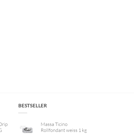
BESTSELLER
Drip
Massa Ticino
G
Rollfondant weiss 1 kg