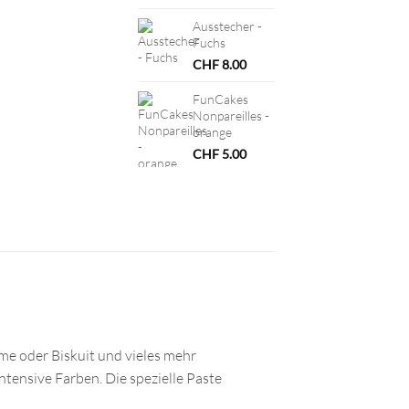
Ausstecher -
Fuchs
CHF
8.00
FunCakes
Nonpareilles -
orange
CHF
5.00
me oder Biskuit und vieles mehr
ntensive Farben. Die spezielle Paste