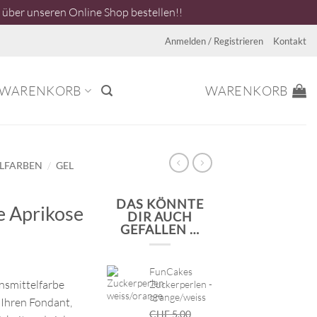
über unseren Online Shop bestellen!!
Anmelden / Registrieren
Kontakt
WARENKORB
WARENKORB
/
ELFARBEN
GEL
DAS KÖNNTE
e Aprikose
DIR AUCH
GEFALLEN …
FunCakes
ensmittelfarbe
Zuckerperlen -
orange/weiss
 Ihren Fondant,
CHF
5.00