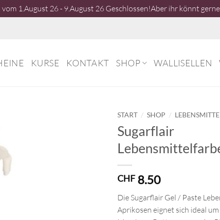
vom 1.August 26 - 9.August 26 Geschlossen!Aber ihr könnt gerne 
HEINE
KURSE
KONTAKT
SHOP
WALLISELLEN
/
/
START
SHOP
LEBENSMITT
Sugarflair
Lebensmittelfarb
8.50
CHF
Die Sugarflair Gel / Paste Leb
Aprikosen eignet sich ideal um