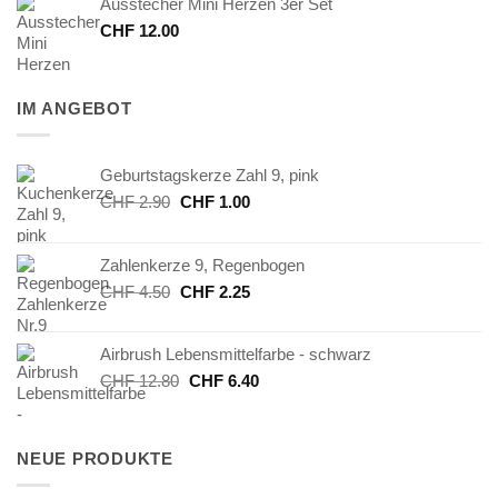
Ausstecher Mini Herzen 3er Set
CHF
12.00
IM ANGEBOT
Geburtstagskerze Zahl 9, pink
Ursprünglicher
Aktueller
CHF
2.90
CHF
1.00
Preis
Preis
war:
ist:
Zahlenkerze 9, Regenbogen
CHF 2.90
CHF 1.00.
Ursprünglicher
Aktueller
CHF
4.50
CHF
2.25
Preis
Preis
war:
ist:
Airbrush Lebensmittelfarbe - schwarz
CHF 4.50
CHF 2.25.
Ursprünglicher
Aktueller
CHF
12.80
CHF
6.40
Preis
Preis
war:
ist:
CHF 12.80
CHF 6.40.
NEUE PRODUKTE