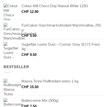
Colour Mill Choco Drip Natural White 125G
CHF
12.90
FunCakes Geschmacksfondant Marshmallow, 250
g
CHF
5.50
Sugarflair Lustre Dust – Cosmic Grey (E171 Free)
4g
CHF
9.50
BESTSELLER
Massa Ticino Rollfondant weiss 1 kg
CHF
15.50
Buttercreme Mix (500g)
CHF
7.50