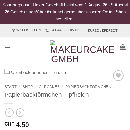
Sommerpause!!Unser Geschäft bleibt vom 1.August 26 - 9.August
26 Geschlossen!Aber ihr könnt gerne über unseren Online Shop
bestellen!!
Zum
WALLISELLEN
+41 44 558 85 03
KURZE LIEFERZEIT
Inhalt
springen
START
/
SHOP
/
CUPCAKES
/
PAPIERBACKFÖRMCHEN
Papierbackförmchen – pfirsich
4.50
CHF