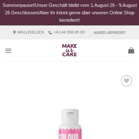
Sommerpause!!Unser Geschäft bleibt vom 1.August 26 - 9.August
26 Geschlossen!Aber ihr könnt gerne über unseren Online Shop
bestellen!!
Zum
WALLISELLEN
+41 44 558 85 03
KURZE LIEFERZEIT
Inhalt
springen