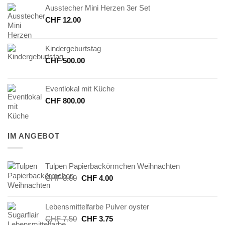
Ausstecher Mini Herzen 3er Set
CHF
12.00
Kindergeburtstag
CHF
500.00
Eventlokal mit Küche
CHF
800.00
IM ANGEBOT
Tulpen Papierbackörmchen Weihnachten
Ursprünglicher
Aktueller
CHF
8.00
CHF
4.00
Preis
Preis
war:
ist:
Lebensmittelfarbe Pulver oyster
CHF 8.00
CHF 4.00.
Ursprünglicher
Aktueller
CHF
7.50
CHF
3.75