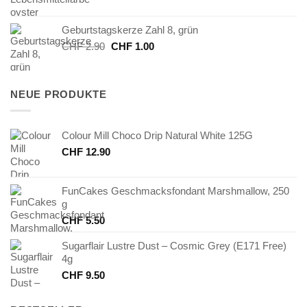
Preis
Preis
war:
ist:
Geburtstagskerze Zahl 8, grün
CHF 7.50
CHF 3.75.
Ursprünglicher
Aktueller
CHF
2.90
CHF
1.00
Preis
Preis
war:
ist:
CHF 2.90
CHF 1.00.
NEUE PRODUKTE
Colour Mill Choco Drip Natural White 125G
CHF
12.90
FunCakes Geschmacksfondant Marshmallow, 250
g
CHF
5.50
Sugarflair Lustre Dust – Cosmic Grey (E171 Free)
4g
CHF
9.50