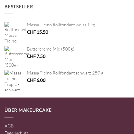
BESTSELLER
Massa Ticino Rollfondant weiss 1 kg
CHF
15.50
Buttercreme Mix (500g)
CHF
7.50
Massa Ticino Rollfondant schwarz 250 g
CHF
6.00
ÜBER MAKEURCAKE
AGB
Datenschutz