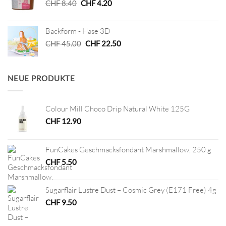
Ursprünglicher
Aktueller
CHF
8.40
CHF
4.20
Preis
Preis
war:
ist:
Backform - Hase 3D
CHF 8.40
CHF 4.20.
Ursprünglicher
Aktueller
CHF
45.00
CHF
22.50
Preis
Preis
war:
ist:
CHF 45.00
CHF 22.50.
NEUE PRODUKTE
Colour Mill Choco Drip Natural White 125G
CHF
12.90
FunCakes Geschmacksfondant Marshmallow, 250 g
CHF
5.50
Sugarflair Lustre Dust – Cosmic Grey (E171 Free) 4g
CHF
9.50