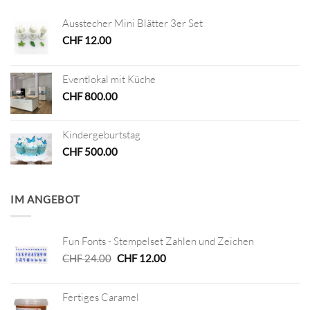
Ausstecher Mini Blätter 3er Set
CHF
12.00
Eventlokal mit Küche
CHF
800.00
Kindergeburtstag
CHF
500.00
IM ANGEBOT
Fun Fonts - Stempelset Zahlen und Zeichen
Ursprünglicher
Aktueller
CHF
24.00
CHF
12.00
Preis
Preis
war:
ist:
Fertiges Caramel
CHF 24.00
CHF 12.00.