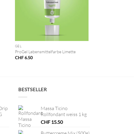
+
GEL
ProGel Lebensmittelfarbe Limette
CHF
6.50
BESTSELLER
Drip
Massa Ticino
G
Rollfondant weiss 1 kg
CHF
15.50
Buttercreme Mix (500g)