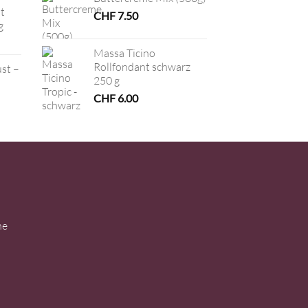
t
CHF
7.50
g
Massa Ticino
Rollfondant schwarz
ust –
250 g
CHF
6.00
ne