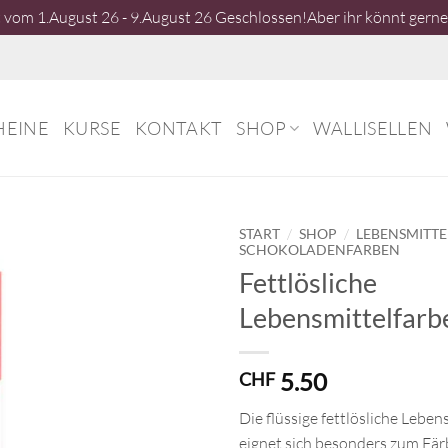
vom 1.August 26 - 9.August 26 Geschlossen!Aber ihr könnt gerne 
HEINE
KURSE
KONTAKT
SHOP
WALLISELLEN
/
/
START
SHOP
LEBENSMITT
SCHOKOLADENFARBEN
Fettlösliche
Lebensmittelfarbe
5.50
CHF
Die
flüssige fettlösliche Leben
eignet sich besonders zum Fä