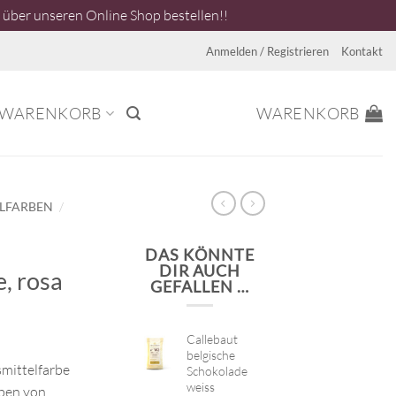
über unseren Online Shop bestellen!!
Anmelden / Registrieren
Kontakt
WARENKORB
WARENKORB
/
ELFARBEN
DAS KÖNNTE
DIR AUCH
, rosa
GEFALLEN …
Callebaut
belgische
smittelfarbe
Schokolade
weiss
rben von