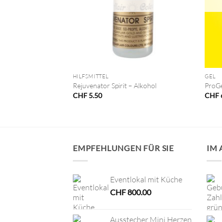
+
+
HILFSMITTEL
GEL
lfarbe Creme
Rejuvenator Spirit – Alkohol
ProGe
CHF
5.50
CHF
EMPFEHLUNGEN FÜR SIE
IM
Eventlokal mit Küche
CHF
800.00
Ausstecher Mini Herzen