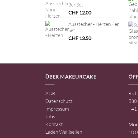
3er Set
CHF
12.00
Ausstecher - Herzen 4er
Set
CHF
13.50
ÜBER MAKEURCAKE
ÖF
AGB
Rich
Datenschutz
8304
Impressum
+41 
Jobs
Kontakt
Mont
Laden Wallisellen
10.0