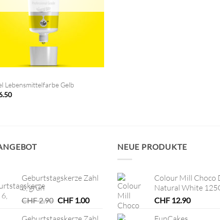
l Lebensmittelfarbe Gelb
6.50
 ANGEBOT
NEUE PRODUKTE
Geburtstagskerze Zahl
Colour Mill Choco 
6, grün
Natural White 125
Ursprünglicher
Aktueller
CHF
2.90
CHF
1.00
CHF
12.90
Preis
Preis
Geburtstagskerze Zahl
FunCakes
war:
ist: