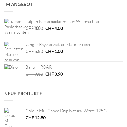
IM ANGEBOT
Tulpen Papierbackörmchen Weihnachten
Ursprünglicher
Aktueller
CHF
8.00
CHF
4.00
Preis
Preis
war:
ist:
Ginger Ray Servietten Marmor rosa
CHF 8.00
CHF 4.00.
Ursprünglicher
Aktueller
CHF
5.80
CHF
1.00
Preis
Preis
war:
ist:
Ballon - ROAR
CHF 5.80
CHF 1.00.
Ursprünglicher
Aktueller
CHF
7.80
CHF
3.90
Preis
Preis
war:
ist:
CHF 7.80
CHF 3.90.
NEUE PRODUKTE
Colour Mill Choco Drip Natural White 125G
CHF
12.90