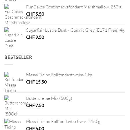
FunCakes Geschmacksfondant Marshmallow, 250 g
CHF
5.50
Sugarflair Lustre Dust – Cosmic Grey (E171 Free) 4g
CHF
9.50
BESTSELLER
Massa Ticino Rollfondant weiss 1 kg
CHF
15.50
Buttercreme Mix (500g)
CHF
7.50
Massa Ticino Rollfondant schwarz 250 g
CHF
6.00