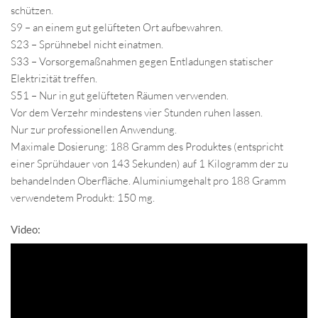
schützen.
S9 – an einem gut gelüfteten Ort aufbewahren.
S23 – Sprühnebel nicht einatmen.
S33 – Vorsorgemaßnahmen gegen Entladungen statischer
Elektrizität treffen.
S51 – Nur in gut gelüfteten Räumen verwenden.
Vor dem Verzehr mindestens vier Stunden ruhen lassen.
Nur zur professionellen Anwendung.
Maximale Dosierung: 188 Gramm des Produktes (entspricht
einer Sprühdauer von 143 Sekunden) auf 1 Kilogramm der zu
behandelnden Oberfläche. Aluminiumgehalt pro 188 Gramm
verwendetem Produkt: 150 mg.
Video: