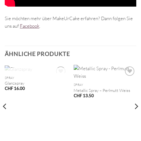
Sie möchten mehr über MakeUrCake erfahren? Dann folgen Sie
uns auf
Facebook
.
ÄHNLICHE PRODUKTE
NICHT VORRÄTIG
SPRAY
Glanzspray
SPRAY
CHF
16.00
Metallic Spray – Perlmutt Weiss
CHF
13.50