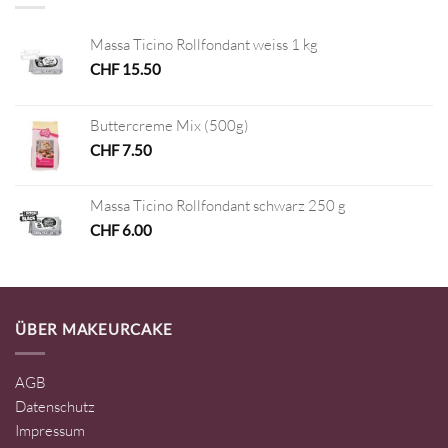
Massa Ticino Rollfondant weiss 1 kg
CHF
15.50
Buttercreme Mix (500g)
CHF
7.50
Massa Ticino Rollfondant schwarz 250 g
CHF
6.00
ÜBER MAKEURCAKE
AGB
Datenschutz
Impressum