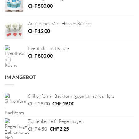
CHF
500.00
Ausstecher Mini Herzen 3er Set
CHF
12.00
Eventlokal mit Küche
CHF
800.00
IM ANGEBOT
Silikonform - Backform geometrisches Herz
Ursprünglicher
Aktueller
CHF
38.00
CHF
19.00
Preis
Preis
war:
ist:
Zahlenkerze 8, Regenbogen
CHF 38.00
CHF 19.00.
Ursprünglicher
Aktueller
CHF
4.50
CHF
2.25
Preis
Preis