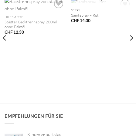
NICHT VORRÄTIG
SPRAY
Samtspray – Rot
HILFSMITTEL
CHF
14.00
Städter Backtrennspray 200ml
ohne Palmöl
CHF
12.50
EMPFEHLUNGEN FÜR SIE
Kindergeburtstag