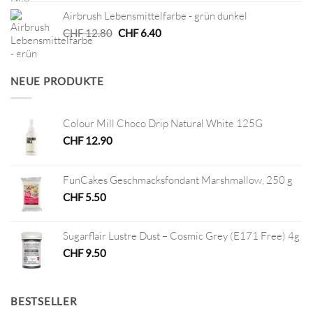
war:
ist:
Airbrush Lebensmittelfarbe - grün dunkel
CHF 4.50
CHF 2.25.
Ursprünglicher
Aktueller
CHF
12.80
CHF
6.40
Preis
Preis
war:
ist:
CHF 12.80
CHF 6.40.
NEUE PRODUKTE
Colour Mill Choco Drip Natural White 125G
CHF
12.90
FunCakes Geschmacksfondant Marshmallow, 250 g
CHF
5.50
Sugarflair Lustre Dust – Cosmic Grey (E171 Free) 4g
CHF
9.50
BESTSELLER