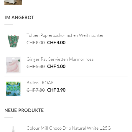
IM ANGEBOT
Tulpen Papierbackörmchen Weihnachten
Ursprünglicher
Aktueller
CHF
8.00
CHF
4.00
Preis
Preis
war:
ist:
Ginger Ray Servietten Marmor rosa
CHF 8.00
CHF 4.00.
Ursprünglicher
Aktueller
CHF
5.80
CHF
1.00
Preis
Preis
war:
ist:
Ballon - ROAR
CHF 5.80
CHF 1.00.
Ursprünglicher
Aktueller
CHF
7.80
CHF
3.90
Preis
Preis
war:
ist:
CHF 7.80
CHF 3.90.
NEUE PRODUKTE
Colour Mill Choco Drip Natural White 125G