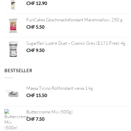
CHF
12.90
FunCakes Geschmacksfondant Marshmallow, 250 g
CHF
5.50
Sugarflair Lustre Dust – Cosmic Grey (E171 Free) 4g
CHF
9.50
BESTSELLER
Massa Ticino Rollfondant weiss 1 kg
CHF
15.50
Buttercreme Mix (500g)
CHF
7.50