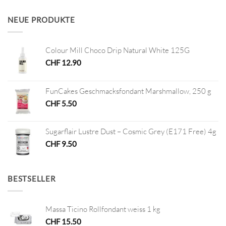
war:
ist:
CHF 2.90
CHF 1.00.
NEUE PRODUKTE
Colour Mill Choco Drip Natural White 125G
CHF
12.90
FunCakes Geschmacksfondant Marshmallow, 250 g
CHF
5.50
Sugarflair Lustre Dust – Cosmic Grey (E171 Free) 4g
CHF
9.50
BESTSELLER
Massa Ticino Rollfondant weiss 1 kg
CHF
15.50