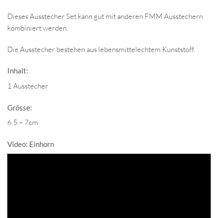
Dieses Ausstecher Set kann gut mit anderen FMM Ausstechern
kombiniert werden.
Die Ausstecher bestehen aus lebensmittelechtem Kunststoff.
Inhalt:
1 Ausstecher
Grösse:
6.5 – 7cm
Video: Einhorn