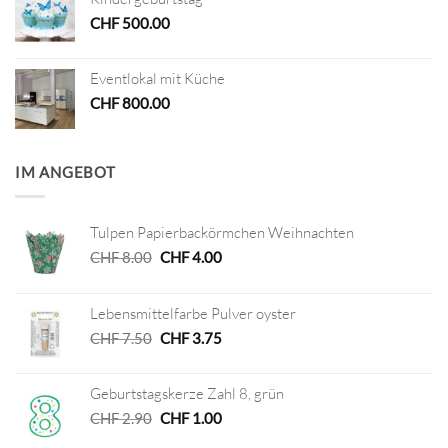
CHF
500.00
Eventlokal mit Küche
CHF
800.00
IM ANGEBOT
Tulpen Papierbackörmchen Weihnachten
Ursprünglicher
Aktueller
CHF
8.00
CHF
4.00
Preis
Preis
war:
ist:
Lebensmittelfarbe Pulver oyster
CHF 8.00
CHF 4.00.
Ursprünglicher
Aktueller
CHF
7.50
CHF
3.75
Preis
Preis
war:
ist:
Geburtstagskerze Zahl 8, grün
CHF 7.50
CHF 3.75.
Ursprünglicher
Aktueller
CHF
2.90
CHF
1.00
Preis
Preis