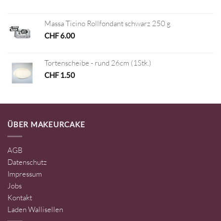
Massa Ticino Rollfondant schwarz 250 g
CHF
6.00
Tortenscheibe - rund 26cm (1Stk.)
CHF
1.50
ÜBER MAKEURCAKE
AGB
Datenschutz
Impressum
Jobs
Kontakt
Laden Wallisellen