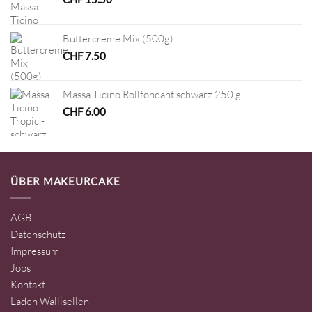
Buttercreme Mix (500g)
CHF
7.50
Massa Ticino Rollfondant schwarz 250 g
CHF
6.00
ÜBER MAKEURCAKE
AGB
Datenschutz
Impressum
Jobs
Kontakt
Laden Wallisellen