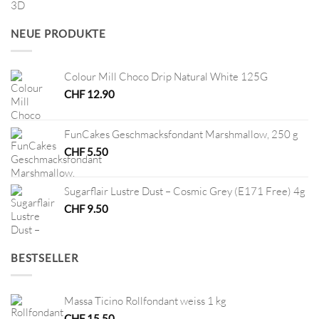
war:
ist:
CHF 45.00
CHF 22.50.
NEUE PRODUKTE
Colour Mill Choco Drip Natural White 125G
CHF
12.90
FunCakes Geschmacksfondant Marshmallow, 250 g
CHF
5.50
Sugarflair Lustre Dust – Cosmic Grey (E171 Free) 4g
CHF
9.50
BESTSELLER
Massa Ticino Rollfondant weiss 1 kg
CHF
15.50