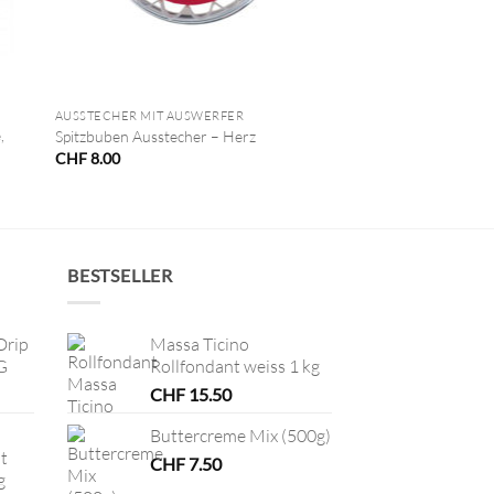
+
AUSSTECHER MIT AUSWERFER
,
Spitzbuben Ausstecher – Herz
CHF
8.00
BESTSELLER
Drip
Massa Ticino
G
Rollfondant weiss 1 kg
CHF
15.50
Buttercreme Mix (500g)
t
CHF
7.50
g