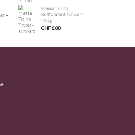
Massa Ticino
Rollfondant schwarz
ust –
250 g
CHF
6.00
ne