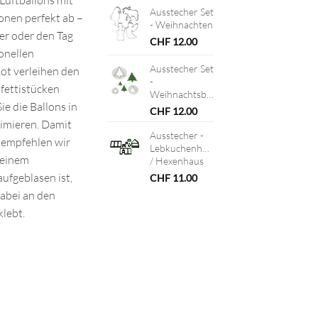
Ausstecher Set
onen perfekt ab –
- Weihnachten
er oder den Tag
CHF
12.00
ionellen
Ausstecher Set
ot verleihen den
-
fettistücken
Weihnachtsbäume
ie die Ballons in
CHF
12.00
ximieren. Damit
Ausstecher -
, empfehlen wir
Lebkuchenhaus
 einem
/ Hexenhaus
ufgeblasen ist,
CHF
11.00
dabei an den
klebt.