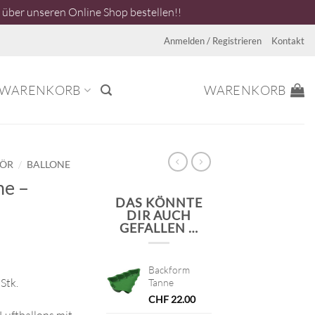
über unseren Online Shop bestellen!!
Anmelden / Registrieren
Kontakt
WARENKORB
WARENKORB
/
HÖR
BALLONE
ne –
DAS KÖNNTE
DIR AUCH
GEFALLEN …
Backform
Stk.
Tanne
CHF
22.00
 Luftballons mit