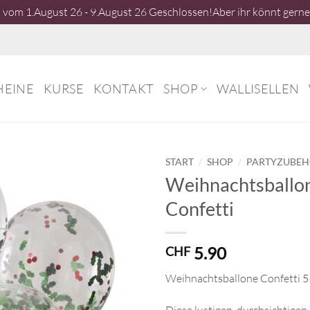
vom 1.August 26 - 9.August 26 Geschlossen!Aber ihr könnt gerne 
HEINE
KURSE
KONTAKT
SHOP
WALLISELLEN
/
/
START
SHOP
PARTYZUBE
Weihnachtsballo
Confetti
5.90
CHF
Weihnachtsballone Confetti 5 
Diese lustigen, durchsichtigen