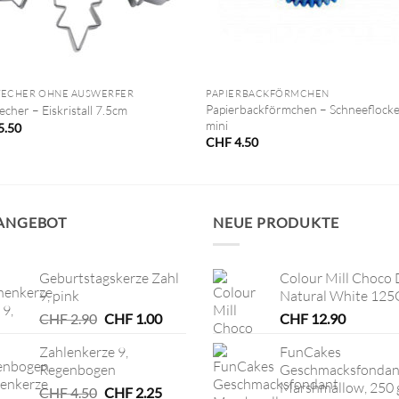
+
TECHER OHNE AUSWERFER
PAPIERBACKFÖRMCHEN
Papierbackförmchen – Schneeflocke
echer – Eiskristall 7.5cm
mini
5.50
CHF
4.50
 ANGEBOT
NEUE PRODUKTE
Geburtstagskerze Zahl
Colour Mill Choco 
9, pink
Natural White 125
Ursprünglicher
Aktueller
CHF
2.90
CHF
1.00
CHF
12.90
Preis
Preis
Zahlenkerze 9,
FunCakes
war:
ist:
Regenbogen
Geschmacksfondan
CHF 2.90
CHF 1.00.
Marshmallow, 250 
Ursprünglicher
Aktueller
CHF
4.50
CHF
2.25