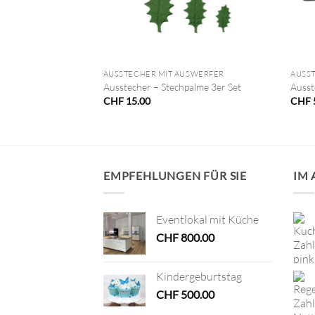
+
+
AUSWERFER
AUSSTECHER MIT AUSWERFER
AUSS
ausgesicht
Ausstecher – Stechpalme 3er Set
Ausst
CHF
15.00
CHF
EMPFEHLUNGEN FÜR SIE
IM
Eventlokal mit Küche
CHF
800.00
Kindergeburtstag
CHF
500.00