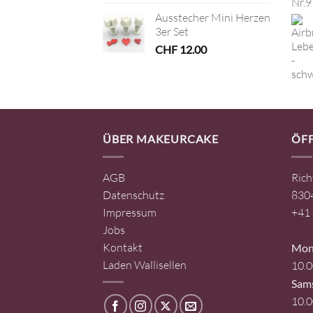
Ausstecher Mini Herzen
3er Set
CHF
12.00
ÜBER MAKEURCAKE
ÖF
AGB
Rich
Datenschutz
8304
Impressum
+41 
Jobs
Kontakt
Mont
Laden Wallisellen
10.0
Sam
10.0