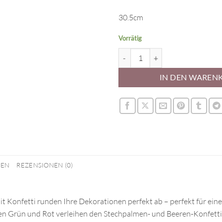
30.5cm
Vorrätig
Weihnachtsballone - Confetti Me
IN DEN WAREN
NEN
REZENSIONEN (0)
it Konfetti runden Ihre Dekorationen perfekt ab – perfekt für ein
en Grün und Rot verleihen den Stechpalmen- und Beeren-Konfetti