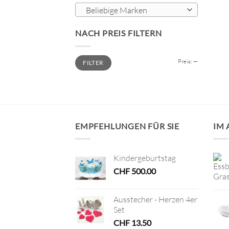
Beliebige Marken
NACH PREIS FILTERN
Min.
Max.
Preis:
—
FILTER
Preis
Preis
EMPFEHLUNGEN FÜR SIE
IM
Kindergeburtstag
CHF
500.00
Ausstecher - Herzen 4er
Set
CHF
13.50