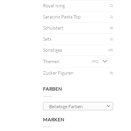
Royal Icing
(2)
Saracino Pasta Top
(1)
Schulstart
(4)
Sets
(1)
Sonstiges
(68)
Themen
(982)
Zucker Figuren
(8)
FARBEN
Beliebige Farben
MARKEN