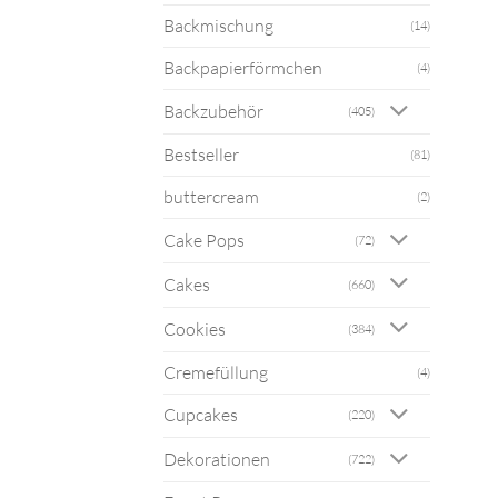
Backmischung
(14)
Backpapierförmchen
(4)
Backzubehör
(405)
Bestseller
(81)
buttercream
(2)
Cake Pops
(72)
Cakes
(660)
Cookies
(384)
Cremefüllung
(4)
Cupcakes
(220)
Dekorationen
(722)