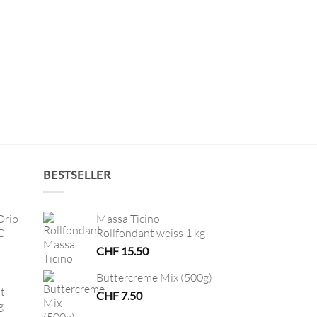
BESTSELLER
Drip
Massa Ticino
G
Rollfondant weiss 1 kg
CHF
15.50
Buttercreme Mix (500g)
t
CHF
7.50
g