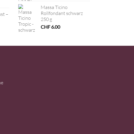
Massa Ticino
Rollfondant schwarz
ust –
250 g
CHF
6.00
ne