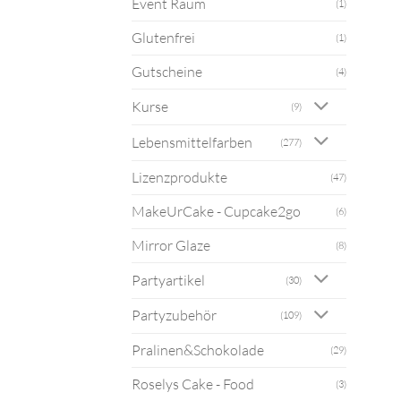
Event Raum
(1)
Glutenfrei
(1)
Gutscheine
(4)
Kurse
(9)
Lebensmittelfarben
(277)
Lizenzprodukte
(47)
MakeUrCake - Cupcake2go
(6)
Mirror Glaze
(8)
Partyartikel
(30)
Partyzubehör
(109)
Pralinen&Schokolade
(29)
Roselys Cake - Food
(3)