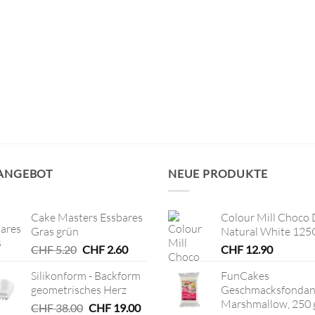
 ANGEBOT
NEUE PRODUKTE
Cake Masters Essbares
Colour Mill Choco 
Gras grün
Natural White 125
Ursprünglicher
Aktueller
CHF
5.20
CHF
2.60
CHF
12.90
Preis
Preis
Silikonform - Backform
FunCakes
war:
ist:
geometrisches Herz
Geschmacksfondan
CHF 5.20
CHF 2.60.
Marshmallow, 250 
Ursprünglicher
Aktueller
CHF
38.00
CHF
19.00