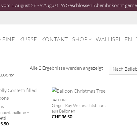
vom 1.August 26 - 9.August 26 Geschlossen!Aber ihr könnt gerne 
HEINE
KURSE
KONTAKT
SHOP
WALLISELLEN
Nach
Alle 2 Ergebnisse werden angezeigt
Beliebtheit
LLOONS“
sortiert
+
BALLONE
Ginger Ray Weihnachtsbaum
ONE
aus Ballonen
nachtsballone –
CHF
36.50
etti
5.90