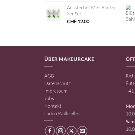
Ausstecher Mini Blätter
3er Set
CHF
12.00
ÜBER MAKEURCAKE
ÖF
AGB
Rich
Datenschutz
8304
Impressum
+41 
Jobs
Kontakt
Mont
Laden Wallisellen
10.0
Sam
10.0