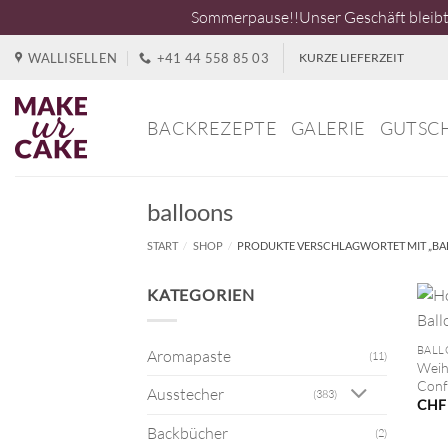
Sommerpause!!Unser Geschäft bleibt 
Zum
WALLISELLEN
+41 44 558 85 03
KURZE LIEFERZEIT
Inhalt
springen
BACKREZEPTE
GALERIE
GUTSC
balloons
START
/
SHOP
/
PRODUKTE VERSCHLAGWORTET MIT „BA
KATEGORIEN
+
BALL
Aromapaste
(11)
Weih
Conf
Ausstecher
(383)
CHF
Backbücher
(2)