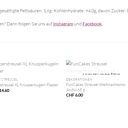
 gesättigte Fettsäuren: 1,6g; Kohlenhydrate: 94,0g, davon Zucker: 8
n? Dann folgen Sie uns auf
Instagram
und
Facebook
.
+
NICHT VORRÄTIG
 STREUSEL
DEKORATIONEN
FunCakes Streusel Weihnachtsmix
streusel XL Knusperkugeln Flieder
Joyful 65 g
14.60
CHF
6.00