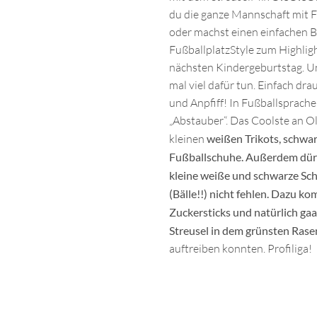
du die ganze Mannschaft mit 
oder machst einen einfachen 
FußballplatzStyle zum Highlig
nächsten Kindergeburtstag. U
mal viel dafür tun. Einfach drau
und Anpfiff! In Fußballsprach
„Abstauber“. Das Coolste an O
kleinen
weißen Trikots, schwa
Fußballschuhe. Außerdem dürf
kleine weiße und schwarze Sc
(Bälle!!) nicht fehlen. Dazu 
Zuckersticks und natürlich ga
Streusel in dem grünsten Ras
auftreiben konnten. Profiliga!