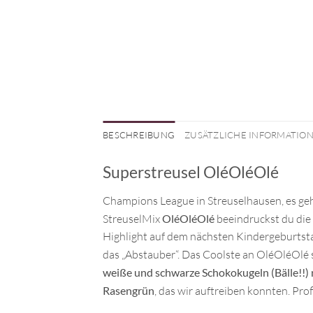
BESCHREIBUNG
ZUSÄTZLICHE INFORMATIO
Superstreusel OléOléOlé
Champions League in Streuselhausen, es ge
StreuselMix
OléOléOlé
beeindruckst du die
Highlight auf dem nächsten Kindergeburtstag
das „Abstauber“. Das Coolste an OléOléOlé 
weiße und schwarze Schokokugeln (Bälle!!) 
Rasengrün
, das wir auftreiben konnten. Prof