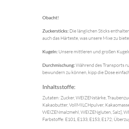
Obacht!
Zuckersticks:
Die länglichen Sticks enthalten
auch das Härteste, was unsere Mixe zu biete
Kugeln:
Unsere mittleren und großen Kugeln 
Durchmischung:
Während des Transports ruc
bewundern zu können, kipp die Dose einfach
Inhaltsstoffe:
Zutaten: Zucker, WEIZENstärke, Traubenzuck
Kakaobutter, VollMILCHpulver, Kakaomasse,
WEIZENmalzmehl, WEIZENgluten, Salz], WEIZ
Farbstoffe: E101, E133, E153, E172; Überz