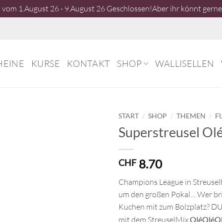
vom 1.August 26 - 9.August 26 Geschlossen!Aber ihr könnt gerne 
HEINE
KURSE
KONTAKT
SHOP
WALLISELLEN
/
/
/
START
SHOP
THEMEN
F
Superstreusel Ol
8.70
CHF
Champions League in Streusel
um den großen Pokal… Wer bri
Kuchen mit zum Bolzplatz? DU 
mit dem StreuselMix
OléOléO