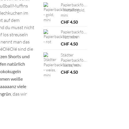
Papierbackförmchen
FußballMuffins
- metallic gold,
Blechkuchen im
mini
ht auf dem
CHF
4.50
nd du musst nicht
Papierbackförmchen
f los streuseln
- rot, mini
e nennt man das
CHF
4.50
léOléOlé sind die
Städter
rzen Shorts und
Papierbackförmchen
en natürlich
- weiss, mini
hokokugeln
CHF
4.50
kommen weiße
aaaaaanz viele
engrün
, das wir