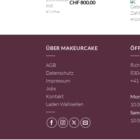
CHF
800.00
ÜBER MAKEURCAKE
ÖF
AGB
Rich
Datenschutz
8304
Impressum
+41 
Jobs
Kontakt
Mont
Laden Wallisellen
10.0
Sam
10.0