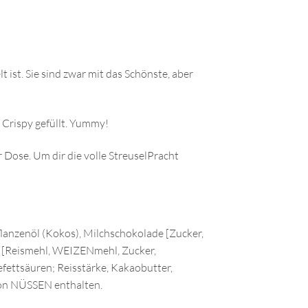
t ist. Sie sind zwar mit das Schönste, aber
 Crispy gefüllt. Yummy!
 Dose. Um dir die volle StreuselPracht
lanzenöl (Kokos), Milchschokolade [Zucker,
g [Reismehl, WEIZENmehl, Zucker,
ettsäuren; Reisstärke, Kakaobutter,
von NÜSSEN enthalten.