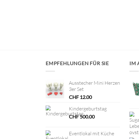
drausch
EMPFEHLUNGEN FÜR SIE
IM
Ausstecher Mini Herzen
3er Set
CHF
12.00
Kindergeburtstag
CHF
500.00
Eventlokal mit Küche