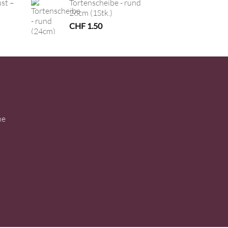
ust –
Tortenscheibe - rund
26cm (1Stk.)
CHF
1.50
ne