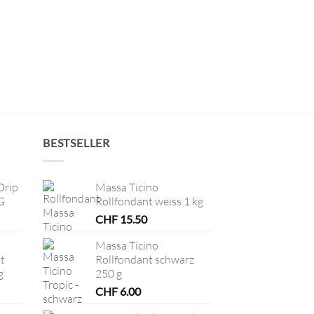
BESTSELLER
Drip
Massa Ticino
G
Rollfondant weiss 1 kg
CHF
15.50
Massa Ticino
t
Rollfondant schwarz
g
250 g
CHF
6.00