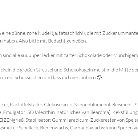
 eine dünne, rohe Nudel (ja, tatsächlich!), die mit Zucker ummantel
n haben. Also bitte mit Bedacht genießen.
sind alle suuuuper lecker mit zarter Schokolade oder crunchigem
keln die großen Streusel und Schokokugeln meist in die Mitte der
 in ein Schüsselchen und lass dich verzaubern 🙂
er, Kartoffelstärke, Glukosesirup, Sonnenblumenöl, Reismehl, Pf
 Emulgator: SOJAlecithin, natürliches Vanillearoma], Keksfüllun
ENgrieß, Stabilisator: Gummi arabicum, Zuckerester von Speisef
ugsmittel: Schellack, Bienenwachs, Carnaubawachs; kann Spuren 