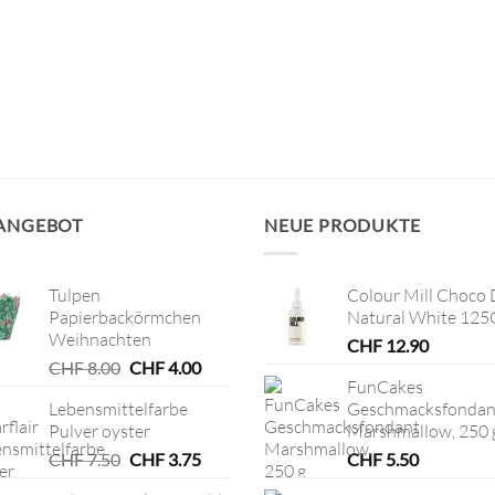
 ANGEBOT
NEUE PRODUKTE
Tulpen
Colour Mill Choco 
Papierbackörmchen
Natural White 125
Weihnachten
CHF
12.90
Ursprünglicher
Aktueller
CHF
8.00
CHF
4.00
FunCakes
Preis
Preis
Lebensmittelfarbe
Geschmacksfondan
war:
ist:
Pulver oyster
Marshmallow, 250 
CHF 8.00
CHF 4.00.
Ursprünglicher
Aktueller
CHF
7.50
CHF
3.75
CHF
5.50
Preis
Preis