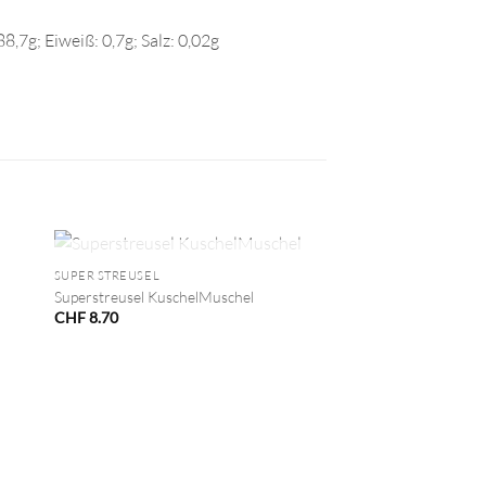
8,7g; Eiweiß: 0,7g; Salz: 0,02g
+
NICHT VORRÄTIG
SUPER STREUSEL
Superstreusel KuschelMuschel
CHF
8.70